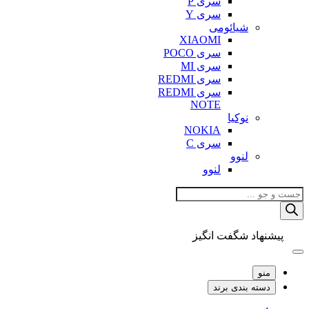
سری P
سری Y
شیائومی
XIAOMI
سری POCO
سری MI
سری REDMI
سری REDMI
NOTE
نوکیا
NOKIA
سری C
لنوو
لنوو
Products
search
پیشنهاد شگفت انگیز
منو
دسته بندی برند