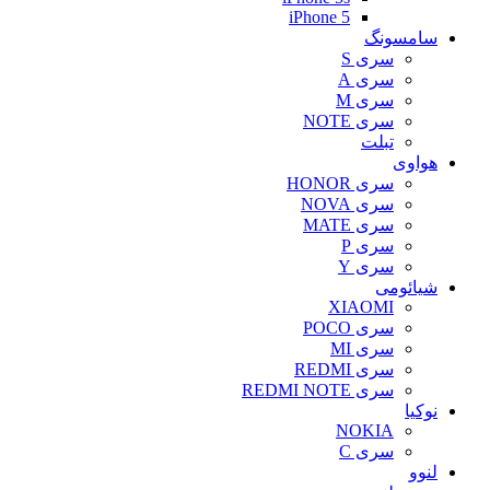
iPhone 5
سامسونگ
سری S
سری A
سری M
سری NOTE
تبلت
هواوی
سری HONOR
سری NOVA
سری MATE
سری P
سری Y
شیائومی
XIAOMI
سری POCO
سری MI
سری REDMI
سری REDMI NOTE
نوکیا
NOKIA
سری C
لنوو