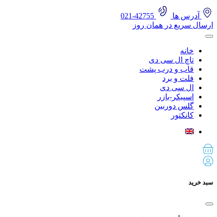
آدرس ها
42755-021
ارسال سریع در همان روز
خانه
تاچ ال سی دی
قاب و درب پشت
فلت و برد
ال سی دی
اسپیکر-بازر
گلس دوربین
کانکتور
سبد خرید