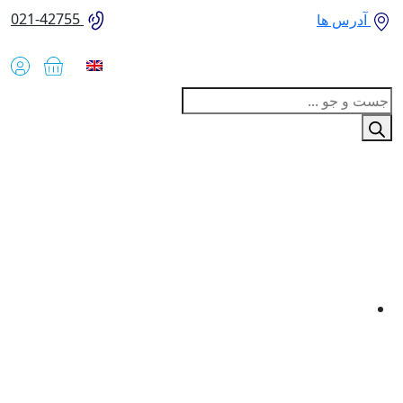
021-42755
آدرس ها
Produc
sear