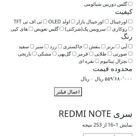
گلس دوربین شیائومی
فیت
اورجینال
اورجینال بازار
اولد OLED
تی اف تی TFT
روکاری
سرویس پک(شرکتی)
گلس تعویض
های کپی
گ
آبی
برنز
بنفش
خاکستری
زرد
سبز
سفید
صورتی
طلایی
قرمز
گل‌بهی
مشکی
نارنجی
نچرال تیتانیوم
نقره ای
دوده قیمت
۵۵۹٬۶۸۰٬۰
ریال
۰
ریال
اعمال فیلتر
 REDMI NOTE
–16 از 253 نتیجه