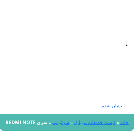
نشان شده
نه
»
لیست قطعات موبایل
»
شیائومی
»
سری REDMI NOTE