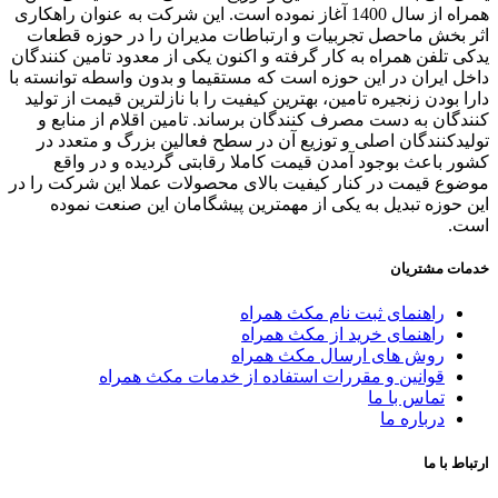
همراه از سال 1400 آغاز نموده است. این شرکت به عنوان راهکاری
 بخش ماحصل تجربیات و ارتباطات مدیران را در حوزه قطعات
ی تلفن همراه به کار گرفته و اکنون یکی از معدود تامین کنندگان
ل ایران در این حوزه است که مستقیما و بدون واسطه توانسته با
ا بودن زنجیره تامین، بهترین کیفیت را با نازلترین قیمت از تولید
دگان به دست مصرف کنندگان برساند. تامین اقلام از منابع و
یدکنندگان اصلی و توزیع آن در سطح فعالین بزرگ و متعدد در
ر باعث بوجود آمدن قیمت کاملا رقابتی گردیده و در واقع
وع قیمت در کنار کیفیت بالای محصولات عملا این شرکت را در
 حوزه تبدیل به یکی از مهمترین پیشگامان این صنعت نموده
ت.
ات مشتریان
راهنمای ثبت نام مکث همراه
راهنمای خرید از مکث همراه
روش های ارسال مکث همراه
قوانین و مقررات استفاده از خدمات مکث همراه
تماس با ما
درباره ما
اط با ما