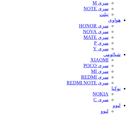
سری M
سری NOTE
تبلت
هواوی
سری HONOR
سری NOVA
سری MATE
سری P
سری Y
شیائومی
XIAOMI
سری POCO
سری MI
سری REDMI
سری REDMI NOTE
نوکیا
NOKIA
سری C
لنوو
لنوو