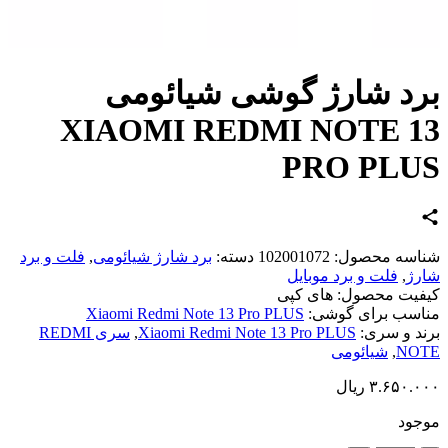
د شارژ گوشی شیائومی
XIAOMI REDMI NOTE 1
PRO PLU
اسه محصول:
102001072
دسته:
برد شارژ شیائومی
,
فلت و برد
ژ
,
فلت و برد موبایل
یت محصول:
های کپی
سب برای گوشی:
Xiaomi Redmi Note 13 Pro PLUS
د و سری:
Xiaomi Redmi Note 13 Pro PLUS
,
سری REDMI
NO
,
شیائومی
۳.۶۵۰.
ریال
ود