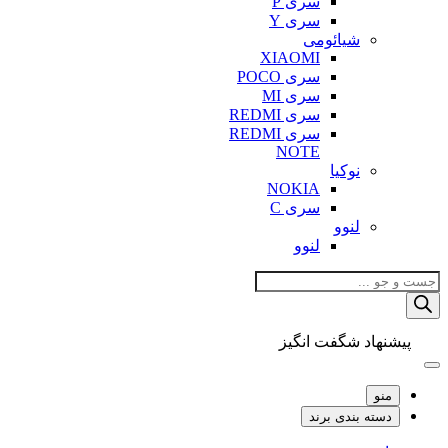
سری P
سری Y
شیائومی
XIAOMI
سری POCO
سری MI
سری REDMI
سری REDMI
NOTE
نوکیا
NOKIA
سری C
لنوو
لنوو
Products
search
پیشنهاد شگفت انگیز
منو
دسته بندی برند