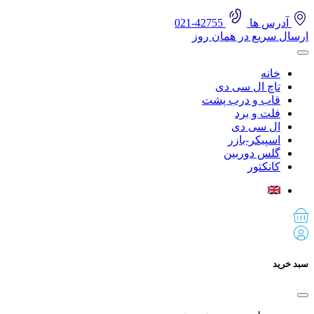
آدرس ها
42755-021
ارسال سریع در همان روز
خانه
تاچ ال سی دی
قاب و درب پشت
فلت و برد
ال سی دی
اسپیکر-بازر
گلس دوربین
کانکتور
سبد خرید