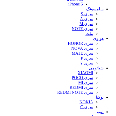
iPhone 5
سامسونگ
سری S
سری A
سری M
سری NOTE
تبلت
هواوی
سری HONOR
سری NOVA
سری MATE
سری P
سری Y
شیائومی
XIAOMI
سری POCO
سری MI
سری REDMI
سری REDMI NOTE
نوکیا
NOKIA
سری C
لنوو