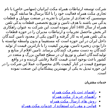
ت توسعه ارتباطات همراه مکث ایرانیان (سهامی خاص) با نام
ری مکث همراه فعالیت خود را با اتکا برسال ها سابقه گروه
سین که تعدادی از مدیران با تجربه در صنعت موبایل و قطعات
ی می باشند با هدف تامین و توزیع تخصصی قطعات یدکی تلفن
همراه از سال 1400 آغاز نموده است. این شرکت به عنوان راهکاری
 بخش ماحصل تجربیات و ارتباطات مدیران را در حوزه قطعات
ی تلفن همراه به کار گرفته و اکنون یکی از معدود تامین کنندگان
ل ایران در این حوزه است که مستقیما و بدون واسطه توانسته با
ا بودن زنجیره تامین، بهترین کیفیت را با نازلترین قیمت از تولید
دگان به دست مصرف کنندگان برساند. تامین اقلام از منابع و
یدکنندگان اصلی و توزیع آن در سطح فعالین بزرگ و متعدد در
ر باعث بوجود آمدن قیمت کاملا رقابتی گردیده و در واقع
وع قیمت در کنار کیفیت بالای محصولات عملا این شرکت را در
 حوزه تبدیل به یکی از مهمترین پیشگامان این صنعت نموده
ت.
ات مشتریان
راهنمای ثبت نام مکث همراه
راهنمای خرید از مکث همراه
روش های ارسال مکث همراه
قوانین و مقررات استفاده از خدمات مکث همراه