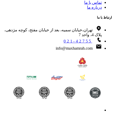
تماس با ما
درباره ما
اط با ما
تهران،خیابان سمیه، بعد از خیابان مفتح، کوچه مژدهی،
پلاک 4، واحد 7
021-42755
info@maxhamrah.com