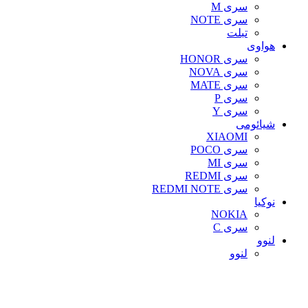
سری M
سری NOTE
تبلت
هواوی
سری HONOR
سری NOVA
سری MATE
سری P
سری Y
شیائومی
XIAOMI
سری POCO
سری MI
سری REDMI
سری REDMI NOTE
نوکیا
NOKIA
سری C
لنوو
لنوو