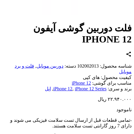
ت دوربین گوشی آیفون
IPHONE 1
اسه محصول:
102002013
دسته:
دوربین موبایل
,
فلت و برد
ایل
یت محصول:
های کپی
سب برای گوشی:
iPhone 12
د و سری:
iPhone 12 Series
,
iPhone 12
,
اپل
۲۲.۹۴۰.
ریال
وجود
امی قطعات قبل از ارسال تست سلامت فیزیکی می شوند و
تی تست سلامت هستند.