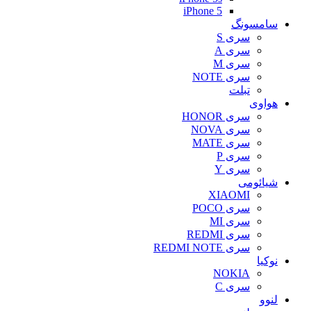
iPhone 5
سامسونگ
سری S
سری A
سری M
سری NOTE
تبلت
هواوی
سری HONOR
سری NOVA
سری MATE
سری P
سری Y
شیائومی
XIAOMI
سری POCO
سری MI
سری REDMI
سری REDMI NOTE
نوکیا
NOKIA
سری C
لنوو