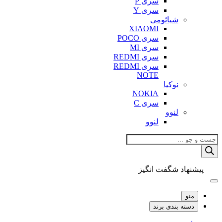
سری P
سری Y
شیائومی
XIAOMI
سری POCO
سری MI
سری REDMI
سری REDMI
NOTE
نوکیا
NOKIA
سری C
لنوو
لنوو
Products
search
پیشنهاد شگفت انگیز
منو
دسته بندی برند