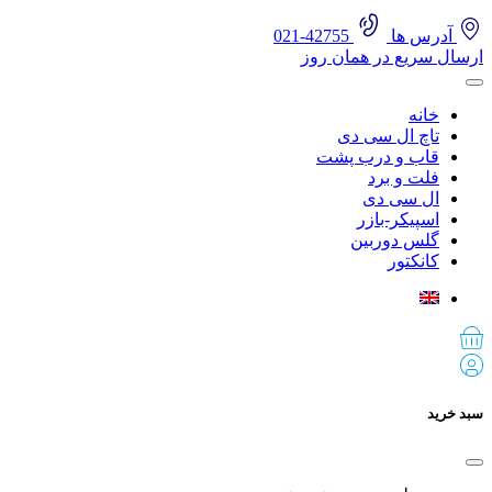
آدرس ها
42755-021
ارسال سریع در همان روز
خانه
تاچ ال سی دی
قاب و درب پشت
فلت و برد
ال سی دی
اسپیکر-بازر
گلس دوربین
کانکتور
سبد خرید