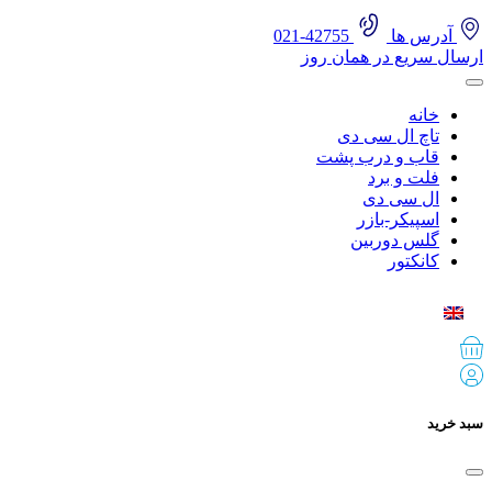
آدرس ها
42755-021
ارسال سریع در همان روز
خانه
تاچ ال سی دی
قاب و درب پشت
فلت و برد
ال سی دی
اسپیکر-بازر
گلس دوربین
کانکتور
سبد خرید