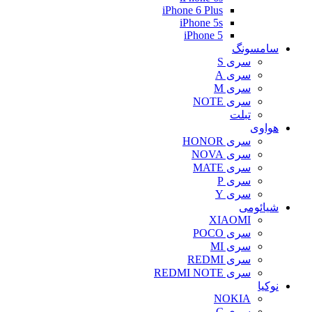
iPhone 6 Plus
iPhone 5s
iPhone 5
سامسونگ
سری S
سری A
سری M
سری NOTE
تبلت
هواوی
سری HONOR
سری NOVA
سری MATE
سری P
سری Y
شیائومی
XIAOMI
سری POCO
سری MI
سری REDMI
سری REDMI NOTE
نوکیا
NOKIA
سری C