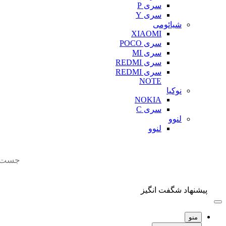
سری P
سری Y
شیائومی
XIAOMI
سری POCO
سری MI
سری REDMI
سری REDMI
NOTE
نوکیا
NOKIA
سری C
لنوو
لنوو
Products
search
پیشنهاد شگفت انگیز
منو