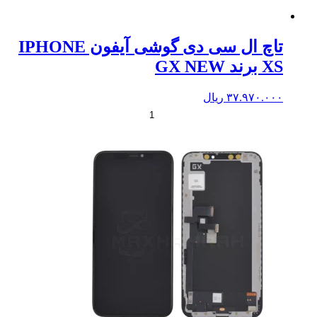
تاچ ال سی دی گوشی آیفون IPHONE
XS برند GX NEW
۳۷.۹۷۰.۰۰۰
ریال
+
-