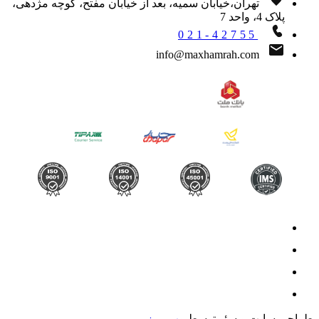
تهران،خیابان سمیه، بعد از خیابان مفتح، کوچه مژدهی،
پلاک 4، واحد 7
021-42755
info@maxhamrah.com
حی سایت و سئو توسط
وب رمز