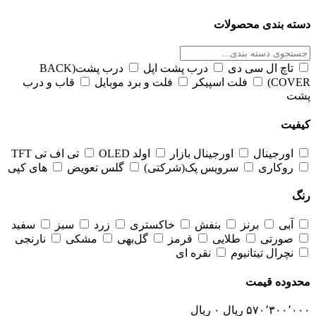
ه بندی محصولات
تاچ ال سی دی
درب پشت اپل
درب پشت(BACK
COVE
فلت اسپیکر
فلت و برد موبایل
قاب و درب
ت
یت
اورجینال
اورجینال بازار
اولد OLED
تی اف تی TFT
روکاری
سرویس پک(شرکتی)
گلس تعویض
های کپی
آبی
برنز
بنفش
خاکستری
زرد
سبز
سفید
صورتی
طلایی
قرمز
گل‌بهی
مشکی
نارنجی
نچرال تیتانیوم
نقره ای
وده قیمت
۵۷۰٬۳۰۰٬
ریال
۰
ریال