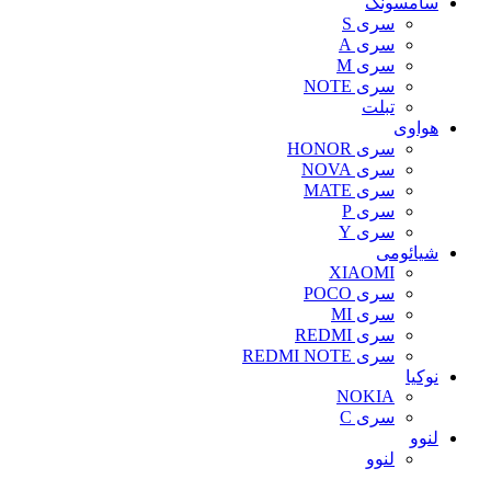
سامسونگ
سری S
سری A
سری M
سری NOTE
تبلت
هواوی
سری HONOR
سری NOVA
سری MATE
سری P
سری Y
شیائومی
XIAOMI
سری POCO
سری MI
سری REDMI
سری REDMI NOTE
نوکیا
NOKIA
سری C
لنوو
لنوو