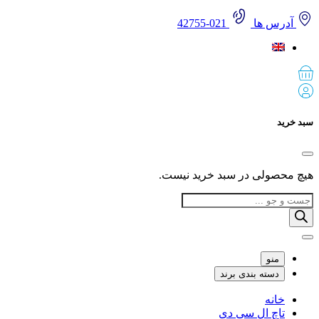
آدرس ها
021-42755
 خرید
 محصولی در سبد خرید نیست.
Produ
sea
منو
دسته بندی برند
خانه
تاچ ال سی دی