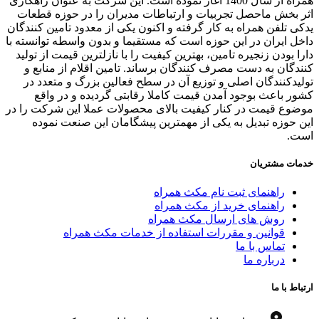
همراه از سال 1400 آغاز نموده است. این شرکت به عنوان راهکاری
 بخش ماحصل تجربیات و ارتباطات مدیران را در حوزه قطعات
ی تلفن همراه به کار گرفته و اکنون یکی از معدود تامین کنندگان
ل ایران در این حوزه است که مستقیما و بدون واسطه توانسته با
ا بودن زنجیره تامین، بهترین کیفیت را با نازلترین قیمت از تولید
دگان به دست مصرف کنندگان برساند. تامین اقلام از منابع و
یدکنندگان اصلی و توزیع آن در سطح فعالین بزرگ و متعدد در
ر باعث بوجود آمدن قیمت کاملا رقابتی گردیده و در واقع
وع قیمت در کنار کیفیت بالای محصولات عملا این شرکت را در
 حوزه تبدیل به یکی از مهمترین پیشگامان این صنعت نموده
ت.
ات مشتریان
راهنمای ثبت نام مکث همراه
راهنمای خرید از مکث همراه
روش های ارسال مکث همراه
قوانین و مقررات استفاده از خدمات مکث همراه
تماس با ما
درباره ما
اط با ما