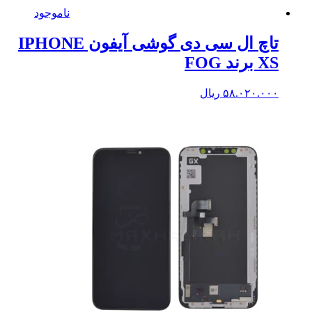
ناموجود
تاچ ال سی دی گوشی آیفون IPHONE
XS برند FOG
۵۸.۰۲۰.۰۰۰
ریال