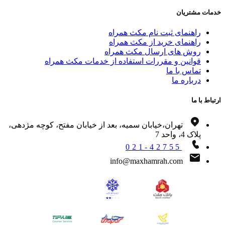
ات مشتریان
راهنمای ثبت نام مکث همراه
راهنمای خرید از مکث همراه
روش های ارسال مکث همراه
قوانین و مقررات استفاده از خدمات مکث همراه
تماس با ما
درباره ما
اط با ما
تهران،خیابان سمیه، بعد از خیابان مفتح، کوچه مژدهی،
پلاک 4، واحد 7
021-42755
info@maxhamrah.com