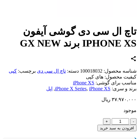
چ ال سی دی گوشی آیفون
IPHONE برند GX NEW
اسه محصول:
100018032
دسته:
تاچ ال سی دی
برچسب:
کپی
یت محصول:
های کپی
سب برای گوشی:
iPhone XS
د و سری:
iPhone XS
,
iPhone X Series
,
اپل
۳۷.۹۷۰.
ریال
ود
د
زودن به سبد خرید