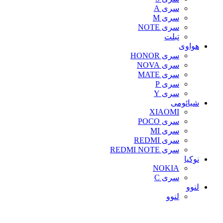
سری A
سری M
سری NOTE
تبلت
هواوی
سری HONOR
سری NOVA
سری MATE
سری P
سری Y
شیائومی
XIAOMI
سری POCO
سری MI
سری REDMI
سری REDMI NOTE
نوکیا
NOKIA
سری C
لنوو
لنوو