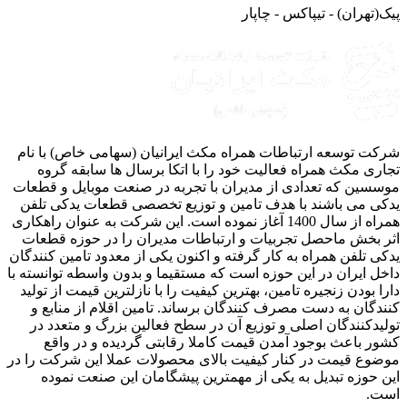
(تهران) - تیپاکس - چاپار
ت توسعه ارتباطات همراه مکث ایرانیان (سهامی خاص) با نام
ری مکث همراه فعالیت خود را با اتکا برسال ها سابقه گروه
سین که تعدادی از مدیران با تجربه در صنعت موبایل و قطعات
ی می باشند با هدف تامین و توزیع تخصصی قطعات یدکی تلفن
همراه از سال 1400 آغاز نموده است. این شرکت به عنوان راهکاری
 بخش ماحصل تجربیات و ارتباطات مدیران را در حوزه قطعات
ی تلفن همراه به کار گرفته و اکنون یکی از معدود تامین کنندگان
ل ایران در این حوزه است که مستقیما و بدون واسطه توانسته با
ا بودن زنجیره تامین، بهترین کیفیت را با نازلترین قیمت از تولید
دگان به دست مصرف کنندگان برساند. تامین اقلام از منابع و
یدکنندگان اصلی و توزیع آن در سطح فعالین بزرگ و متعدد در
ر باعث بوجود آمدن قیمت کاملا رقابتی گردیده و در واقع
وع قیمت در کنار کیفیت بالای محصولات عملا این شرکت را در
 حوزه تبدیل به یکی از مهمترین پیشگامان این صنعت نموده
ت.