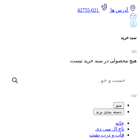
آدرس ها
021-42755
 خرید
 محصولی در سبد خرید نیست.
Produc
sear
منو
دسته بندی برند
خانه
تاچ ال سی دی
قاب و درب پشت