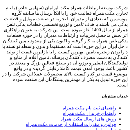
ت توسعه ارتباطات همراه مکث ایرانیان (سهامی خاص) با نام
ری مکث همراه فعالیت خود را با اتکا برسال ها سابقه گروه
سین که تعدادی از مدیران با تجربه در صنعت موبایل و قطعات
ی می باشند با هدف تامین و توزیع تخصصی قطعات یدکی تلفن
همراه از سال 1400 آغاز نموده است. این شرکت به عنوان راهکاری
 بخش ماحصل تجربیات و ارتباطات مدیران را در حوزه قطعات
ی تلفن همراه به کار گرفته و اکنون یکی از معدود تامین کنندگان
ل ایران در این حوزه است که مستقیما و بدون واسطه توانسته با
ا بودن زنجیره تامین، بهترین کیفیت را با نازلترین قیمت از تولید
دگان به دست مصرف کنندگان برساند. تامین اقلام از منابع و
یدکنندگان اصلی و توزیع آن در سطح فعالین بزرگ و متعدد در
ر باعث بوجود آمدن قیمت کاملا رقابتی گردیده و در واقع
وع قیمت در کنار کیفیت بالای محصولات عملا این شرکت را در
 حوزه تبدیل به یکی از مهمترین پیشگامان این صنعت نموده
ت.
ات مشتریان
راهنمای ثبت نام مکث همراه
راهنمای خرید از مکث همراه
روش های ارسال مکث همراه
قوانین و مقررات استفاده از خدمات مکث همراه
تماس با ما