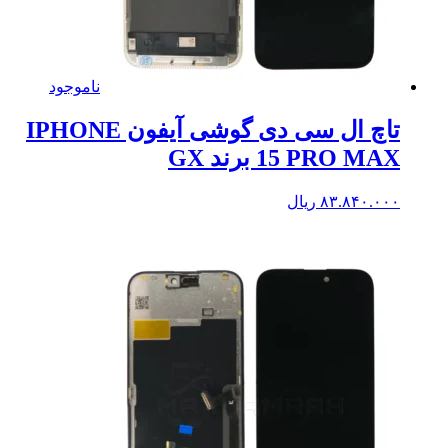
ناموجود
تاچ ال سی دی گوشی آیفون IPHONE
15 PRO MAX برند GX
۸۳.۸۴۰.۰۰۰
ریال