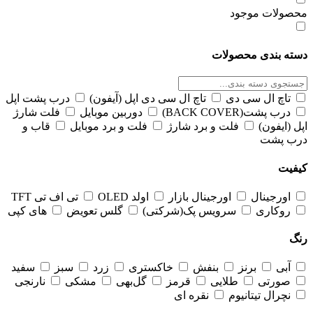
ولات موجود
ه بندی محصولات
تاچ ال سی دی
تاچ ال سی دی اپل (آیفون)
درب پشت اپل
درب پشت(BACK COVER)
دوربین موبایل
فلت شارژ
 (ایفون)
فلت و برد شارژ
فلت و برد موبایل
قاب و
ب پشت
یت
اورجینال
اورجینال بازار
اولد OLED
تی اف تی TFT
روکاری
سرویس پک(شرکتی)
گلس تعویض
های کپی
آبی
برنز
بنفش
خاکستری
زرد
سبز
سفید
صورتی
طلایی
قرمز
گل‌بهی
مشکی
نارنجی
نچرال تیتانیوم
نقره ای