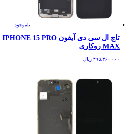
ناموجود
تاچ ال سی دی آیفون IPHONE 15 PRO
MAX روکاری
۳۹۵.۳۶۰.۰۰۰
ریال