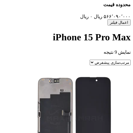
وده قیمت
۵۶۶٬۰۹۰٬
ریال
۰
ریال
مال فیلتر
iPhone 15 Pro M
9 نتیجه