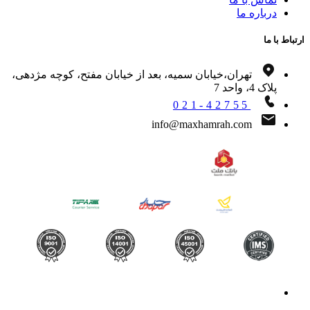
درباره ما
اط با ما
تهران،خیابان سمیه، بعد از خیابان مفتح، کوچه مژدهی،
پلاک 4، واحد 7
021-42755
info@maxhamrah.com