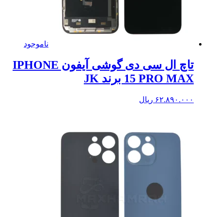
ناموجود
تاچ ال سی دی گوشی آیفون IPHONE
15 PRO MAX برند JK
۶۲.۸۹۰.۰۰۰
ریال