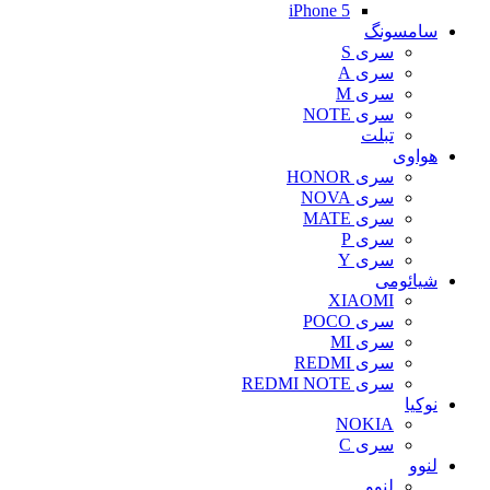
iPhone 5
سامسونگ
سری S
سری A
سری M
سری NOTE
تبلت
هواوی
سری HONOR
سری NOVA
سری MATE
سری P
سری Y
شیائومی
XIAOMI
سری POCO
سری MI
سری REDMI
سری REDMI NOTE
نوکیا
NOKIA
سری C
لنوو
لنوو