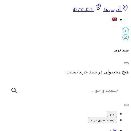
آدرس ها
021-42755
 خرید
 محصولی در سبد خرید نیست.
Produc
sear
منو
دسته بندی برند
خانه