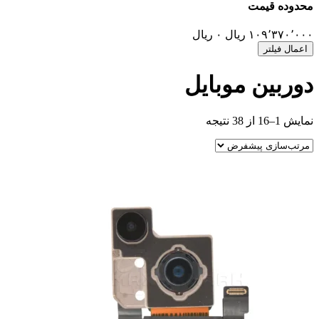
وده قیمت
۱۰۹٬۳۷۰٬
ریال
۰
ریال
مال فیلتر
ربین موبایل
1 از 38 نتیجه