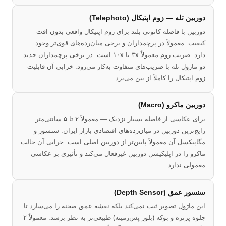
دوربین تله — زوم اپتیکال (Telephoto)
دوربین با فاصله کانونی بلند برای زوم اپتیکال واقعی بدون افت
کیفیت. معمولاً در پرچمداران و برخی میان‌رده‌های قوی‌تر وجود
دارد. ضریب زوم معمولاً ۳x تا ۱۰x است. در برخی پرچمداران جدید
دو ماژول تله با ضریب‌های متفاوت به‌کار می‌رود. خرابی آن قابلیت
زوم اپتیکال را کاملاً از بین می‌برد.
دوربین ماکرو (Macro)
برای عکاسی از فاصله بسیار نزدیک — معمولاً ۲ تا ۵ سانتی‌متر.
رایج‌ترین دوربین در میان‌رده‌های اقتصادی بازار ایران. سنسور و
مگاپیکسل آن معمولاً پایین‌تر از دوربین اصلی است. خرابی آن حالت
ماکرو را در اپلیکیشن دوربین غیرفعال می‌کند و تأثیری بر عکاسی
معمولی ندارد.
سنسور عمق (Depth Sensor)
این ماژول تصویر ثبت نمی‌کند بلکه نقشه عمق صحنه را می‌سازد تا
جلوه پرتره و بوکه (بلور پس‌زمینه) طبیعی‌تر به نظر برسد. معمولاً ۲