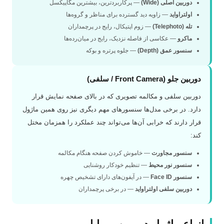
دوربین اصلی (Wide)
— پرکاربردترین، بیشترین مگاپیکسل
اولتراواید
— زاویه دید گسترده برای مناظر و گروه‌ها
تله (Telephoto)
— زوم اپتیکال، رایج در پرچمداران
ماکرو
— عکاسی از فاصله نزدیک، رایج در میان‌رده‌ها
سنسور عمق (Depth)
— جلوه پرتره و بوکه
دوربین جلو (Front Camera / سلفی)
دوربین سلفی و مکالمه تصویری که در بالای صفحه نمایش قرار
دارد. در برخی مدل‌ها سنسورهای مهم دیگری نیز روی همین ماژول
قرار دارند که خرابی آن‌ها می‌تواند چند عملکرد را همزمان مختل
کند:
سنسور مجاورت
— خاموش کردن صفحه هنگام مکالمه
سنسور نور محیط
— تنظیم خودکار روشنایی
سنسور Face ID
— در آیفون‌های دارای تشخیص چهره
دوربین سلفی اولتراواید
— در برخی پرچمداران