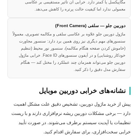
مگاپیکسل یا کمتر دارد. خرابی آن تأثیر مستقیمی بر عکاسی
معمولی ندارد اما کیفیت حالت پرتره را کاهش می‌دهد.
دوربین جلو — سلفی (Front Camera)
ماژول دوربین جلو علاوه بر عکاسی سلفی و مکالمه تصویری، معمولاً
سنسورهای مهم دیگری نیز روی همین برد دارد: سنسور مجاورت
(خاموش کردن صفحه هنگام مکالمه)، سنسور نور محیط (تنظیم
خودکار روشنایی) و در آیفون سنسورهای Face ID. خرابی ماژول
دوربین جلو می‌تواند همزمان چند عملکرد را مختل کند — هنگام
سفارش مدل دقیق را ذکر کنید.
نشانه‌های خرابی دوربین موبایل
یش از خرید ماژول دوربین، تشخیص دقیق علت مشکل اهمیت
ارد — برخی مشکلات دوربین ریشه نرم‌افزاری دارند و با ریست
نظیمات یا آپدیت سیستم برطرف می‌شوند. در صورت تأیید
رابی سخت‌افزاری، برای سفارش اقدام کنید.