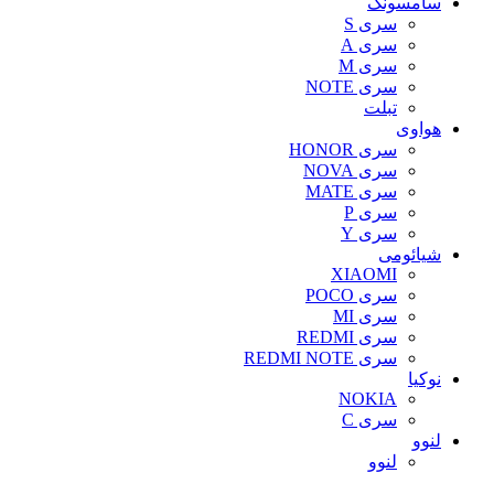
سامسونگ
سری S
سری A
سری M
سری NOTE
تبلت
هواوی
سری HONOR
سری NOVA
سری MATE
سری P
سری Y
شیائومی
XIAOMI
سری POCO
سری MI
سری REDMI
سری REDMI NOTE
نوکیا
NOKIA
سری C
لنوو
لنوو