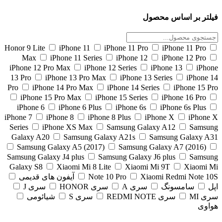
تر بر اساس محصول
Honor 9 Lite
iPhone 11
iPhone 11 Pro
iPhone 11 Pro
Max
iPhone 11 Series
iPhone 12
iPhone 12 Pro
iPhone 12 Pro Max
iPhone 12 Series
iPhone 13
iPh
13 Pro
iPhone 13 Pro Max
iPhone 13 Series
iPhone
Pro
iPhone 14 Pro Max
iPhone 14 Series
iPhone 15 
iPhone 15 Pro Max
iPhone 15 Series
iPhone 16 Pro
iPhone 6
iPhone 6 Plus
iPhone 6s
iPhone 6s Plus
iPhone 7
iPhone 8
iPhone 8 Plus
iPhone X
iPhon
Series
iPhone XS Max
Samsung Galaxy A12
Sams
Galaxy A20
Samsung Galaxy A21s
Samsung Galaxy 
Samsung Galaxy A5 (2017)
Samsung Galaxy A7 (2016)
Samsung Galaxy J4 plus
Samsung Galaxy J6 plus
Sams
Galaxy S8
Xiaomi Mi 8 Lite
Xiaomi Mi 9T
Xiaomi
Xiaomi Redmi Note 
Note 10 Pro
آیفون های قدیمی
سامسونگ
سری A
سری HONOR
سری J
 MI
سری REDMI NOTE
سری S
شیائومی
وی