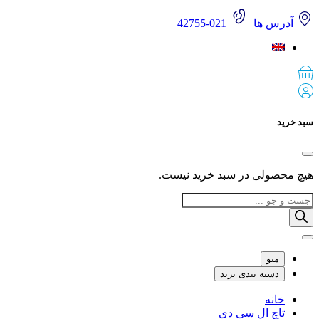
آدرس ها
021-42755
 خرید
 محصولی در سبد خرید نیست.
Produ
sea
منو
دسته بندی برند
خانه
تاچ ال سی دی