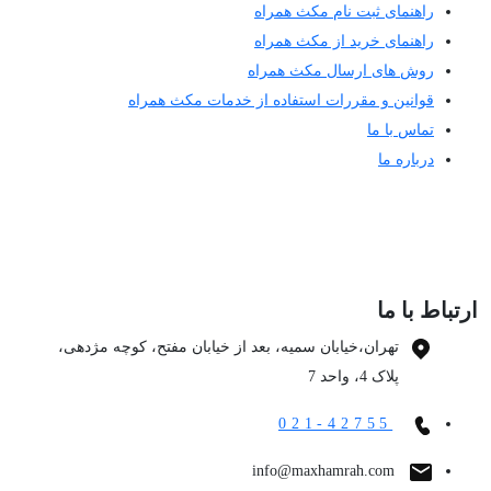
راهنمای ثبت نام مکث همراه
راهنمای خرید از مکث همراه
روش های ارسال مکث همراه
قوانین و مقررات استفاده از خدمات مکث همراه
تماس با ما
درباره ما
ارتباط با ما
تهران،خیابان سمیه، بعد از خیابان مفتح، کوچه مژدهی،
پلاک 4، واحد 7
021-42755
info@maxhamrah.com