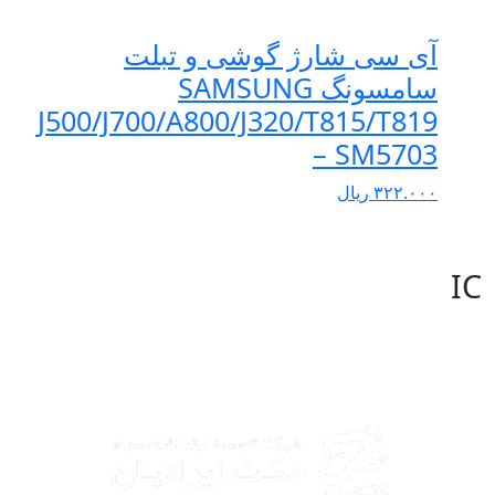
آی سی شارژ گوشی و تبلت
سامسونگ SAMSUNG
J500/J700/A800/J320/T815/T819
– SM5703
۳۲۲.۰۰۰
ریال
I