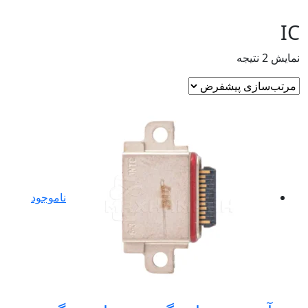
I
ش 2 نتیجه
ناموجود