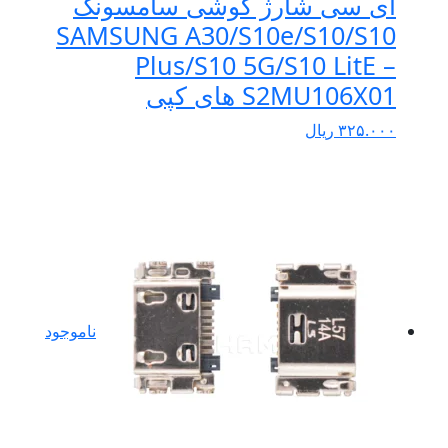
آی سی شارژ گوشی سامسونگ
SAMSUNG A30/S10e/S10/S10
Plus/S10 5G/S10 LitE –
S2MU106X01 های کپی
۳۲۵.۰۰۰
ریال
ناموجود