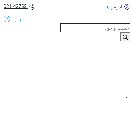
021-42755
آدرس ها
Produc
sear