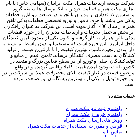
ت توسعه ارتباطات همراه مکث ایرانیان (سهامی خاص) با نام
ری مکث همراه فعالیت خود را با اتکا برسال ها سابقه گروه
سین که تعدادی از مدیران با تجربه در صنعت موبایل و قطعات
ی می باشند با هدف تامین و توزیع تخصصی قطعات یدکی تلفن
همراه از سال 1400 آغاز نموده است. این شرکت به عنوان راهکاری
 بخش ماحصل تجربیات و ارتباطات مدیران را در حوزه قطعات
ی تلفن همراه به کار گرفته و اکنون یکی از معدود تامین کنندگان
ل ایران در این حوزه است که مستقیما و بدون واسطه توانسته با
ا بودن زنجیره تامین، بهترین کیفیت را با نازلترین قیمت از تولید
دگان به دست مصرف کنندگان برساند. تامین اقلام از منابع و
یدکنندگان اصلی و توزیع آن در سطح فعالین بزرگ و متعدد در
ر باعث بوجود آمدن قیمت کاملا رقابتی گردیده و در واقع
وع قیمت در کنار کیفیت بالای محصولات عملا این شرکت را در
 حوزه تبدیل به یکی از مهمترین پیشگامان این صنعت نموده
ت.
ات مشتریان
راهنمای ثبت نام مکث همراه
راهنمای خرید از مکث همراه
روش های ارسال مکث همراه
قوانین و مقررات استفاده از خدمات مکث همراه
تماس با ما