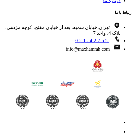
درباره ما
اط با ما
تهران،خیابان سمیه، بعد از خیابان مفتح، کوچه مژدهی،
پلاک 4، واحد 7
021-42755
info@maxhamrah.com