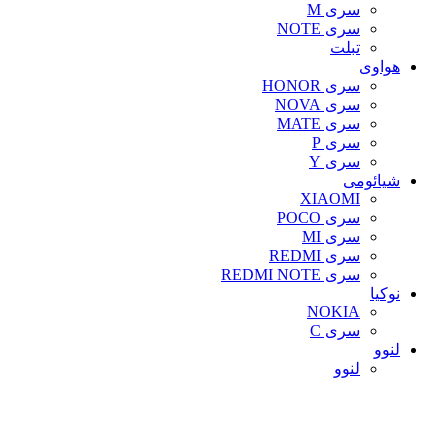
سری M
سری NOTE
تبلت
هواوی
سری HONOR
سری NOVA
سری MATE
سری P
سری Y
شیائومی
XIAOMI
سری POCO
سری MI
سری REDMI
سری REDMI NOTE
نوکیا
NOKIA
سری C
لنوو
لنوو