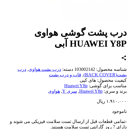
ب پشت گوشی هواوی
HUAWEI Y آبی
اسه محصول:
103002142
دسته:
درب پشت هواوی
,
درب
BACK CO)
,
قاب و درب پشت
یت محصول:
های کپی
سب برای گوشی:
Huawei Y8p
د و سری:
Huawei Y8p
,
سری Y
,
هواوی
۱.۹۱۰.
ریال
وجود
امی قطعات قبل از ارسال تست سلامت فیزیکی می شوند و
تی تست سلامت هستند.