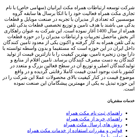
ت توسعه ارتباطات همراه مکث ایرانیان (سهامی خاص) با نام
ری مکث همراه فعالیت خود را با اتکا برسال ها سابقه گروه
سین که تعدادی از مدیران با تجربه در صنعت موبایل و قطعات
ی می باشند با هدف تامین و توزیع تخصصی قطعات یدکی تلفن
همراه از سال 1400 آغاز نموده است. این شرکت به عنوان راهکاری
 بخش ماحصل تجربیات و ارتباطات مدیران را در حوزه قطعات
ی تلفن همراه به کار گرفته و اکنون یکی از معدود تامین کنندگان
ل ایران در این حوزه است که مستقیما و بدون واسطه توانسته با
ا بودن زنجیره تامین، بهترین کیفیت را با نازلترین قیمت از تولید
دگان به دست مصرف کنندگان برساند. تامین اقلام از منابع و
یدکنندگان اصلی و توزیع آن در سطح فعالین بزرگ و متعدد در
ر باعث بوجود آمدن قیمت کاملا رقابتی گردیده و در واقع
وع قیمت در کنار کیفیت بالای محصولات عملا این شرکت را در
 حوزه تبدیل به یکی از مهمترین پیشگامان این صنعت نموده
ت.
ات مشتریان
راهنمای ثبت نام مکث همراه
راهنمای خرید از مکث همراه
روش های ارسال مکث همراه
قوانین و مقررات استفاده از خدمات مکث همراه
تماس با ما