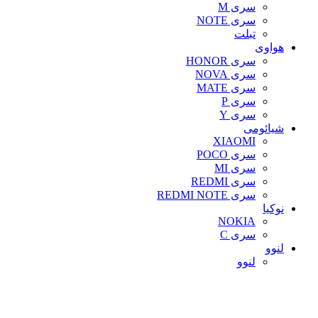
سری M
سری NOTE
تبلت
هواوی
سری HONOR
سری NOVA
سری MATE
سری P
سری Y
شیائومی
XIAOMI
سری POCO
سری MI
سری REDMI
سری REDMI NOTE
نوکیا
NOKIA
سری C
لنوو
لنوو