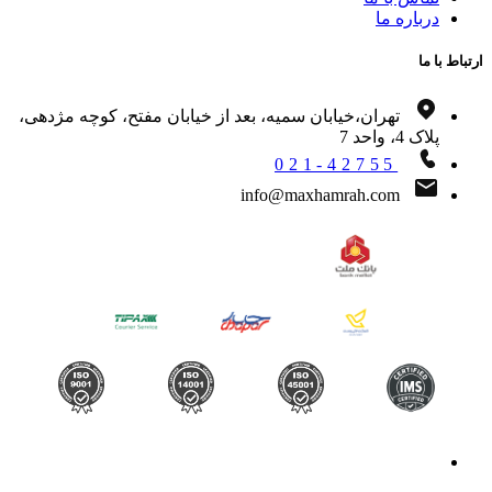
درباره ما
اط با ما
تهران،خیابان سمیه، بعد از خیابان مفتح، کوچه مژدهی،
پلاک 4، واحد 7
021-42755
info@maxhamrah.com