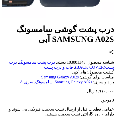
رب پشت گوشی سامسونگ
SAMSUNG A0 آبی
اسه محصول:
103001348
دسته:
درب پشت سامسونگ
,
درب
BACK CO)
,
قاب و درب پشت
یت محصول:
های کپی
سب برای گوشی:
Samsung Galaxy A02s
د و سری:
Samsung Galaxy A02s
,
سامسونگ
,
سری A
۱.۹۱۰.
ریال
وجود
امی قطعات قبل از ارسال تست سلامت فیزیکی می شوند و
تی تست سلامت هستند.