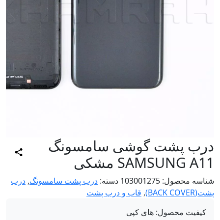
رب پشت گوشی سامسونگ
SAMSUNG A مشکی
اسه محصول:
103001275
دسته:
درب پشت سامسونگ
,
درب
BACK COV)
,
قاب و درب پشت
کیفیت محصول:
های کپی