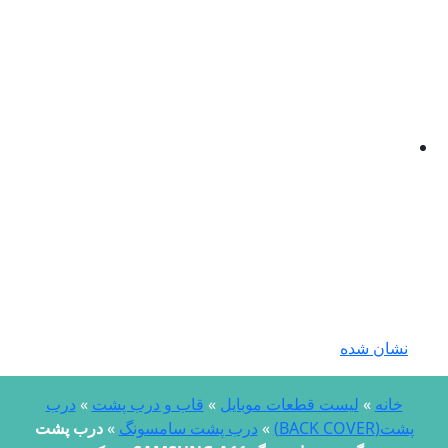
نشان شده
خانه
»
لیست قطعات موبایل
»
قاب و درب پشت
»
درب
پشت(BACK COVER)
»
درب پشت سامسونگ
»
درب پشت