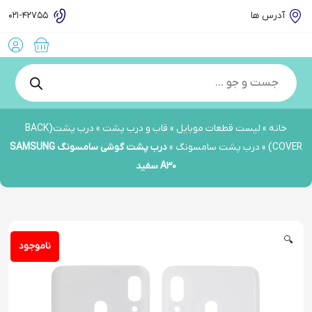
آدرس ها
021-42755
Products
search
خانه
»
لیست قطعات موبایل
»
قاب و درب پشت
»
درب پشت(BACK
COVER)
»
درب پشت سامسونگ
»
درب پشت گوشی سامسونگ SAMSUNG
A30 سفید
🔍
ناموجود