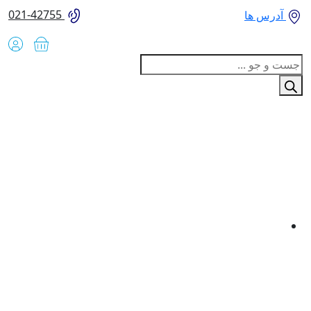
021-42755
آدرس ها
Produc
sear