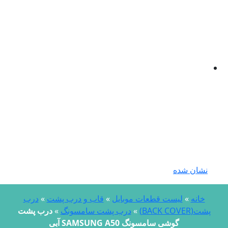
نشان شده
خانه
»
لیست قطعات موبایل
»
قاب و درب پشت
»
درب
پشت(BACK COVER)
»
درب پشت سامسونگ
»
درب پشت
گوشی سامسونگ SAMSUNG A50 آبی