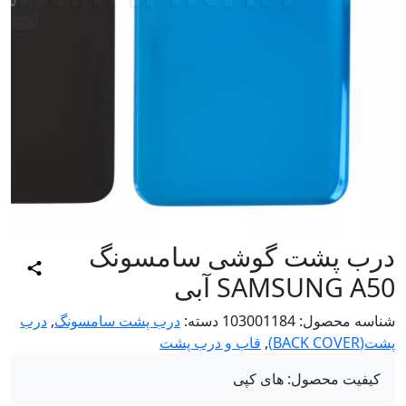
رب پشت گوشی سامسونگ
SAMSUNG A آبی
اسه محصول:
103001184
دسته:
درب پشت سامسونگ
,
درب
BACK COV)
,
قاب و درب پشت
کیفیت محصول:
های کپی