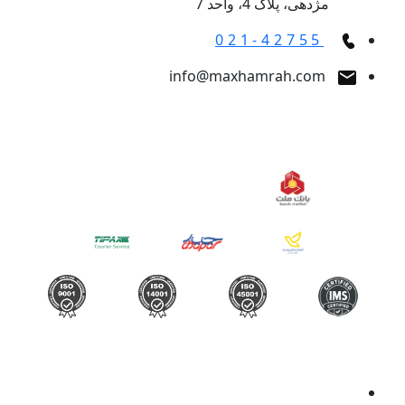
مژدهی، پلاک 4، واحد 7
021-42755
info@maxhamrah.com