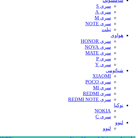
سامسونگ
سری S
سری A
سری M
سری NOTE
تبلت
هواوی
سری HONOR
سری NOVA
سری MATE
سری P
سری Y
شیائومی
XIAOMI
سری POCO
سری MI
سری REDMI
سری REDMI NOTE
نوکیا
NOKIA
سری C
لنوو
لنوو