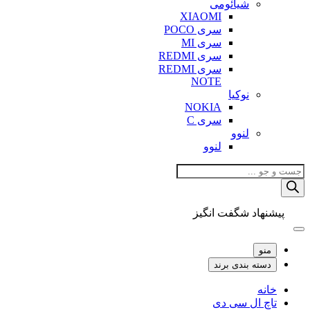
شیائومی
XIAOMI
سری POCO
سری MI
سری REDMI
سری REDMI
NOTE
نوکیا
NOKIA
سری C
لنوو
لنوو
Products
search
پیشنهاد شگفت انگیز
منو
دسته بندی برند
خانه
تاچ ال سی دی