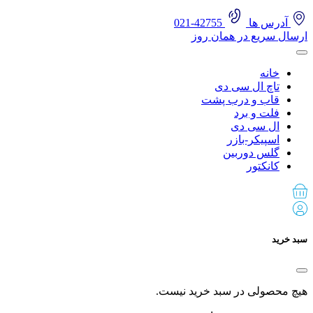
آدرس ها
42755-021
ارسال سریع در همان روز
خانه
تاچ ال سی دی
قاب و درب پشت
فلت و برد
ال سی دی
اسپیکر-بازر
گلس دوربین
کانکتور
سبد خرید
هیچ محصولی در سبد خرید نیست.