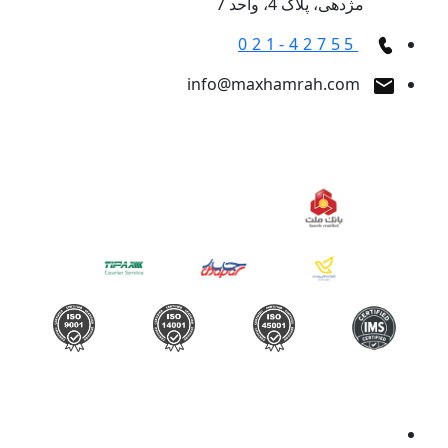
مژدهی، پلاک 4، واحد 7
021-42755
info@maxhamrah.com