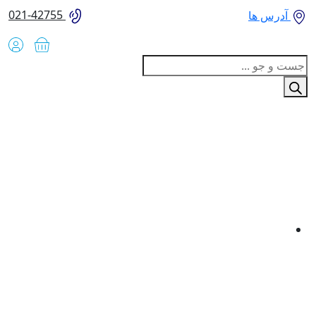
021-42755
آدرس ها
Produc
sear