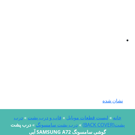
نشان شده
خانه
»
لیست قطعات موبایل
»
قاب و درب پشت
»
درب
پشت(BACK COVER)
»
درب پشت سامسونگ
»
درب پشت
گوشی سامسونگ SAMSUNG A72 آبی