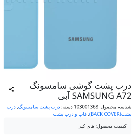
رب پشت گوشی سامسونگ
SAMSUNG A آبی
اسه محصول:
103001368
دسته:
درب پشت سامسونگ
,
درب
BACK COV)
,
قاب و درب پشت
کیفیت محصول:
های کپی