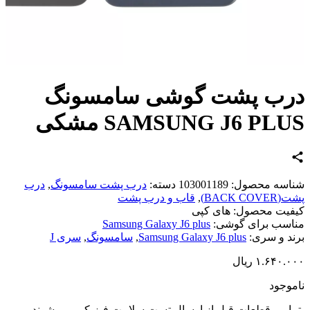
رب پشت گوشی سامسونگ
SAMSUNG J6 PL مشکی
اسه محصول:
103001189
دسته:
درب پشت سامسونگ
,
درب
BACK CO)
,
قاب و درب پشت
یت محصول:
های کپی
سب برای گوشی:
Samsung Galaxy J6 plus
د و سری:
Samsung Galaxy J6 plus
,
سامسونگ
,
سری J
۱.۶۴۰.
ریال
وجود
امی قطعات قبل از ارسال تست سلامت فیزیکی می شوند و