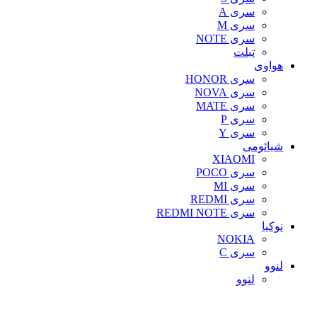
سری A
سری M
سری NOTE
تبلت
هواوی
سری HONOR
سری NOVA
سری MATE
سری P
سری Y
شیائومی
XIAOMI
سری POCO
سری MI
سری REDMI
سری REDMI NOTE
نوکیا
NOKIA
سری C
لنوو
لنوو