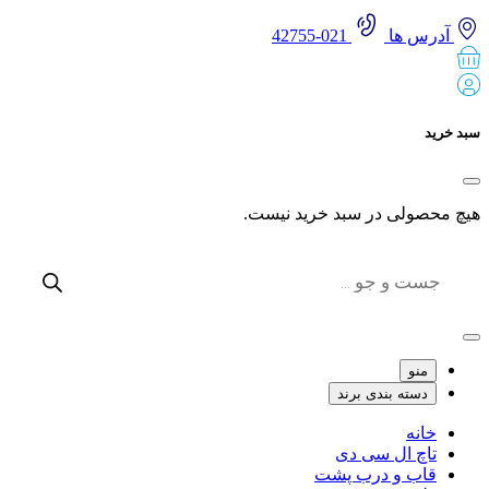
آدرس ها
021-42755
 خرید
 محصولی در سبد خرید نیست.
Produc
sear
منو
دسته بندی برند
خانه
تاچ ال سی دی
قاب و درب پشت