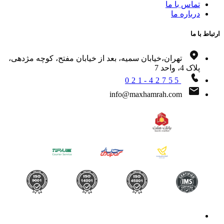
تماس با ما
درباره ما
اط با ما
تهران،خیابان سمیه، بعد از خیابان مفتح، کوچه مژدهی،
پلاک 4، واحد 7
021-42755
info@maxhamrah.com