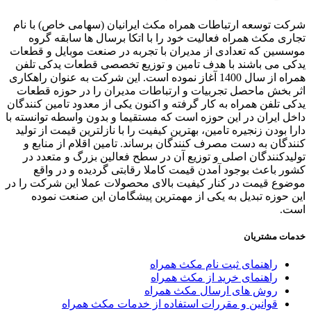
ت توسعه ارتباطات همراه مکث ایرانیان (سهامی خاص) با نام
ری مکث همراه فعالیت خود را با اتکا برسال ها سابقه گروه
سین که تعدادی از مدیران با تجربه در صنعت موبایل و قطعات
ی می باشند با هدف تامین و توزیع تخصصی قطعات یدکی تلفن
همراه از سال 1400 آغاز نموده است. این شرکت به عنوان راهکاری
 بخش ماحصل تجربیات و ارتباطات مدیران را در حوزه قطعات
ی تلفن همراه به کار گرفته و اکنون یکی از معدود تامین کنندگان
ل ایران در این حوزه است که مستقیما و بدون واسطه توانسته با
ا بودن زنجیره تامین، بهترین کیفیت را با نازلترین قیمت از تولید
دگان به دست مصرف کنندگان برساند. تامین اقلام از منابع و
یدکنندگان اصلی و توزیع آن در سطح فعالین بزرگ و متعدد در
ر باعث بوجود آمدن قیمت کاملا رقابتی گردیده و در واقع
وع قیمت در کنار کیفیت بالای محصولات عملا این شرکت را در
 حوزه تبدیل به یکی از مهمترین پیشگامان این صنعت نموده
ت.
ات مشتریان
راهنمای ثبت نام مکث همراه
راهنمای خرید از مکث همراه
روش های ارسال مکث همراه
قوانین و مقررات استفاده از خدمات مکث همراه