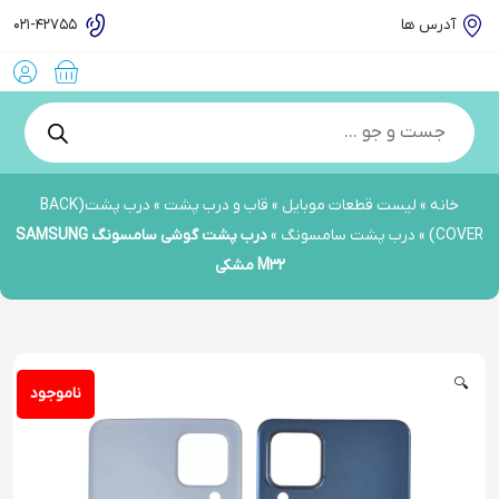
آدرس ها
021-42755
Products
search
خانه
»
لیست قطعات موبایل
»
قاب و درب پشت
»
درب پشت(BACK
COVER)
»
درب پشت سامسونگ
»
درب پشت گوشی سامسونگ SAMSUNG
M32 مشکی
🔍
ناموجود