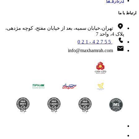
درباره ما
اط با ما
تهران،خیابان سمیه، بعد از خیابان مفتح، کوچه مژدهی،
پلاک 4، واحد 7
021-42755
info@maxhamrah.com