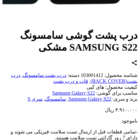
رب پشت گوشی سامسونگ
SAMSUNG S مشکی
اسه محصول:
103001412
دسته:
درب پشت سامسونگ
,
درب
BACK CO)
,
قاب و درب پشت
یت محصول:
های کپی
سب برای گوشی:
Samsung Galaxy S22
د و سری:
Samsung Galaxy S22
,
سامسونگ
,
سری S
۴.۹۱۰.
ریال
وجود
امی قطعات قبل از ارسال تست سلامت فیزیکی می شوند و
تی تست سلامت هستند.