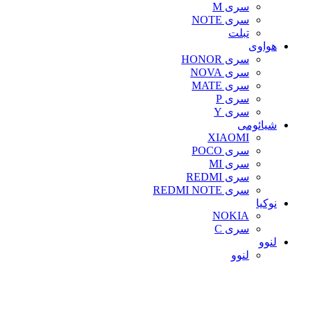
سری M
سری NOTE
تبلت
هواوی
سری HONOR
سری NOVA
سری MATE
سری P
سری Y
شیائومی
XIAOMI
سری POCO
سری MI
سری REDMI
سری REDMI NOTE
نوکیا
NOKIA
سری C
لنوو
لنوو