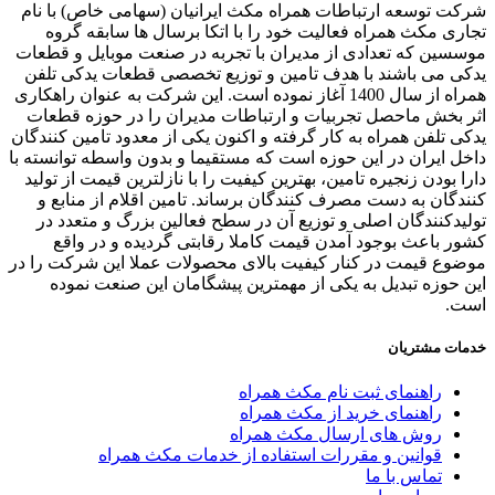
ت توسعه ارتباطات همراه مکث ایرانیان (سهامی خاص) با نام
ری مکث همراه فعالیت خود را با اتکا برسال ها سابقه گروه
سین که تعدادی از مدیران با تجربه در صنعت موبایل و قطعات
ی می باشند با هدف تامین و توزیع تخصصی قطعات یدکی تلفن
همراه از سال 1400 آغاز نموده است. این شرکت به عنوان راهکاری
 بخش ماحصل تجربیات و ارتباطات مدیران را در حوزه قطعات
ی تلفن همراه به کار گرفته و اکنون یکی از معدود تامین کنندگان
ل ایران در این حوزه است که مستقیما و بدون واسطه توانسته با
ا بودن زنجیره تامین، بهترین کیفیت را با نازلترین قیمت از تولید
دگان به دست مصرف کنندگان برساند. تامین اقلام از منابع و
یدکنندگان اصلی و توزیع آن در سطح فعالین بزرگ و متعدد در
ر باعث بوجود آمدن قیمت کاملا رقابتی گردیده و در واقع
وع قیمت در کنار کیفیت بالای محصولات عملا این شرکت را در
 حوزه تبدیل به یکی از مهمترین پیشگامان این صنعت نموده
ت.
ات مشتریان
راهنمای ثبت نام مکث همراه
راهنمای خرید از مکث همراه
روش های ارسال مکث همراه
قوانین و مقررات استفاده از خدمات مکث همراه
تماس با ما