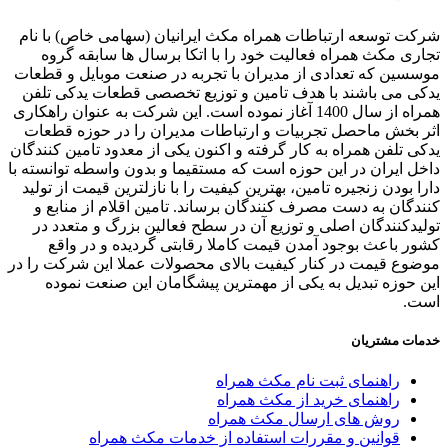
ت توسعه ارتباطات همراه مکث ایرانیان (سهامی خاص) با نام
ری مکث همراه فعالیت خود را با اتکا برسال ها سابقه گروه
سین که تعدادی از مدیران با تجربه در صنعت موبایل و قطعات
ی می باشند با هدف تامین و توزیع تخصصی قطعات یدکی تلفن
همراه از سال 1400 آغاز نموده است. این شرکت به عنوان راهکاری
 بخش ماحصل تجربیات و ارتباطات مدیران را در حوزه قطعات
ی تلفن همراه به کار گرفته و اکنون یکی از معدود تامین کنندگان
ل ایران در این حوزه است که مستقیما و بدون واسطه توانسته با
ا بودن زنجیره تامین، بهترین کیفیت را با نازلترین قیمت از تولید
دگان به دست مصرف کنندگان برساند. تامین اقلام از منابع و
یدکنندگان اصلی و توزیع آن در سطح فعالین بزرگ و متعدد در
ر باعث بوجود آمدن قیمت کاملا رقابتی گردیده و در واقع
وع قیمت در کنار کیفیت بالای محصولات عملا این شرکت را در
 حوزه تبدیل به یکی از مهمترین پیشگامان این صنعت نموده
ت.
ات مشتریان
راهنمای ثبت نام مکث همراه
راهنمای خرید از مکث همراه
روش های ارسال مکث همراه
قوانین و مقررات استفاده از خدمات مکث همراه