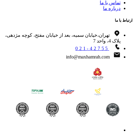
تماس با ما
درباره ما
اط با ما
تهران،خیابان سمیه، بعد از خیابان مفتح، کوچه مژدهی،
پلاک 4، واحد 7
021-42755
info@maxhamrah.com