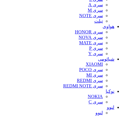
سری A
سری M
سری NOTE
تبلت
هواوی
سری HONOR
سری NOVA
سری MATE
سری P
سری Y
شیائومی
XIAOMI
سری POCO
سری MI
سری REDMI
سری REDMI NOTE
نوکیا
NOKIA
سری C
لنوو
لنوو