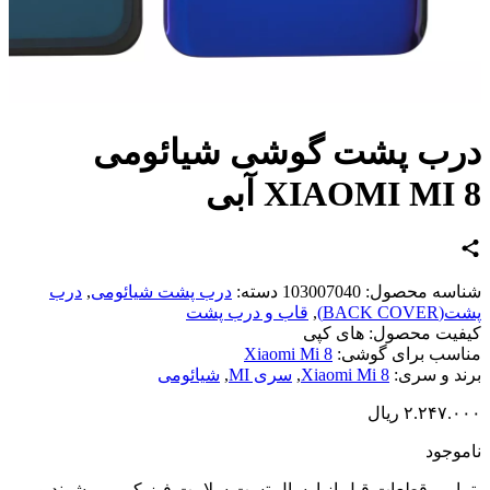
ب پشت گوشی شیائومی
XIAOMI MI آبی
اسه محصول:
103007040
دسته:
درب پشت شیائومی
,
درب
BACK CO)
,
قاب و درب پشت
یت محصول:
های کپی
سب برای گوشی:
Xiaomi Mi 8
د و سری:
Xiaomi Mi 8
,
سری MI
,
شیائومی
۲.۲۴۷.
ریال
وجود
امی قطعات قبل از ارسال تست سلامت فیزیکی می شوند و