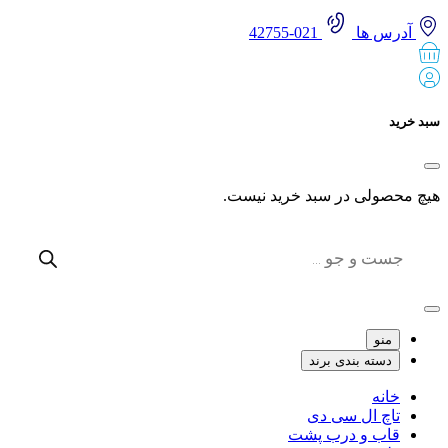
آدرس ها
021-42755
 خرید
 محصولی در سبد خرید نیست.
Produc
sear
منو
دسته بندی برند
خانه
تاچ ال سی دی
قاب و درب پشت