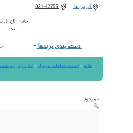
آدرس ها
42755-021
خانه
تاچ ال 
دی
ducts
earch
دسته بندی برندها
خانه
»
لیست قطعات موبایل
»
قاب و درب پشت
ناموجود
🔍