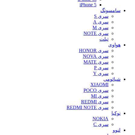
iPhone 5
سامسونگ
سری S
سری A
سری M
سری NOTE
تبلت
هواوی
سری HONOR
سری NOVA
سری MATE
سری P
سری Y
شیائومی
XIAOMI
سری POCO
سری MI
سری REDMI
سری REDMI NOTE
نوکیا
NOKIA
سری C
لنوو