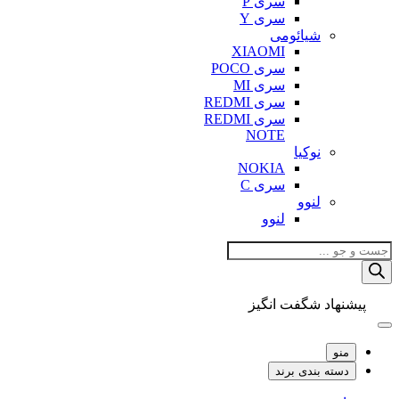
سری P
سری Y
شیائومی
XIAOMI
سری POCO
سری MI
سری REDMI
سری REDMI
NOTE
نوکیا
NOKIA
سری C
لنوو
لنوو
Products
search
پیشنهاد شگفت انگیز
منو
دسته بندی برند