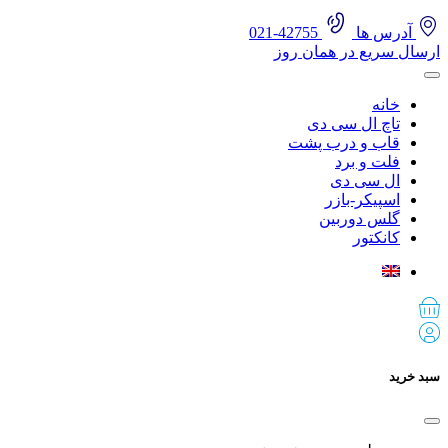
آدرس ها
42755-021
ارسال سریع در همان روز
خانه
تاچ ال سی دی
قاب و درب پشت
فلت و برد
ال سی دی
اسپیکر-بازر
گلس دوربین
کانکتور
سبد خرید