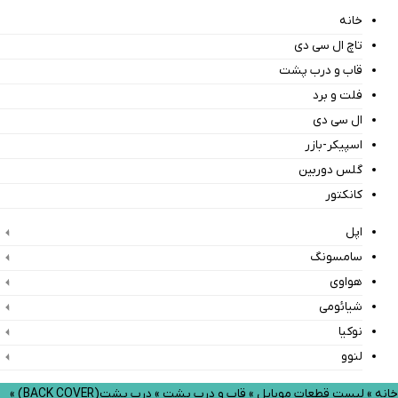
خانه
تاچ ال سی دی
قاب و درب پشت
فلت و برد
ال سی دی
اسپیکر-بازر
گلس دوربین
کانکتور
اپل
سامسونگ
هواوی
شیائومی
نوکیا
لنوو
خانه
»
لیست قطعات موبایل
»
قاب و درب پشت
»
درب پشت(BACK COVER)
»