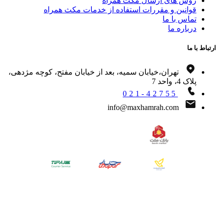
روش های ارسال مکث همراه
قوانین و مقررات استفاده از خدمات مکث همراه
تماس با ما
درباره ما
اط با ما
تهران،خیابان سمیه، بعد از خیابان مفتح، کوچه مژدهی،
پلاک 4، واحد 7
021-42755
info@maxhamrah.com