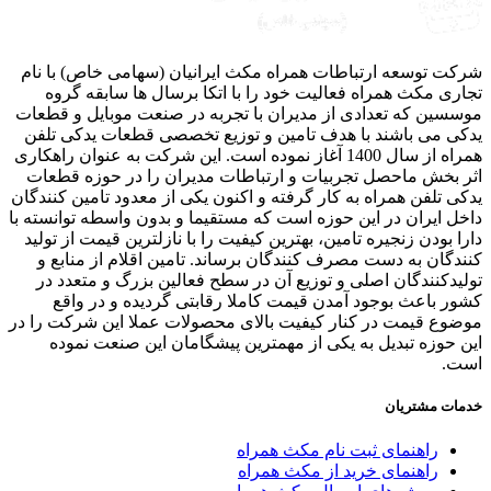
ت توسعه ارتباطات همراه مکث ایرانیان (سهامی خاص) با نام
ری مکث همراه فعالیت خود را با اتکا برسال ها سابقه گروه
سین که تعدادی از مدیران با تجربه در صنعت موبایل و قطعات
ی می باشند با هدف تامین و توزیع تخصصی قطعات یدکی تلفن
همراه از سال 1400 آغاز نموده است. این شرکت به عنوان راهکاری
 بخش ماحصل تجربیات و ارتباطات مدیران را در حوزه قطعات
ی تلفن همراه به کار گرفته و اکنون یکی از معدود تامین کنندگان
ل ایران در این حوزه است که مستقیما و بدون واسطه توانسته با
ا بودن زنجیره تامین، بهترین کیفیت را با نازلترین قیمت از تولید
دگان به دست مصرف کنندگان برساند. تامین اقلام از منابع و
یدکنندگان اصلی و توزیع آن در سطح فعالین بزرگ و متعدد در
ر باعث بوجود آمدن قیمت کاملا رقابتی گردیده و در واقع
وع قیمت در کنار کیفیت بالای محصولات عملا این شرکت را در
 حوزه تبدیل به یکی از مهمترین پیشگامان این صنعت نموده
ت.
ات مشتریان
راهنمای ثبت نام مکث همراه
راهنمای خرید از مکث همراه