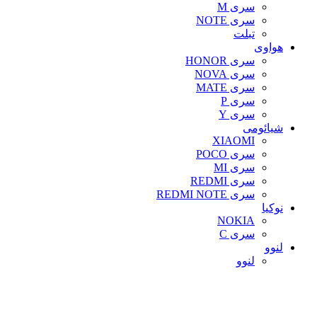
سری M
سری NOTE
تبلت
هواوی
سری HONOR
سری NOVA
سری MATE
سری P
سری Y
شیائومی
XIAOMI
سری POCO
سری MI
سری REDMI
سری REDMI NOTE
نوکیا
NOKIA
سری C
لنوو
لنوو