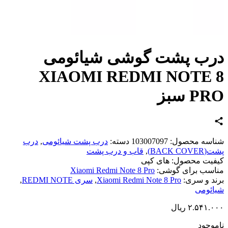
ب پشت گوشی شیائومی
XIAOMI REDMI NOTE 
P سبز
اسه محصول:
103007097
دسته:
درب پشت شیائومی
,
درب
BACK CO)
,
قاب و درب پشت
یت محصول:
های کپی
سب برای گوشی:
Xiaomi Redmi Note 8 Pro
د و سری:
Xiaomi Redmi Note 8 Pro
,
سری REDMI NOTE
,
ئومی
۲.۵۴۱.
ریال
وجود