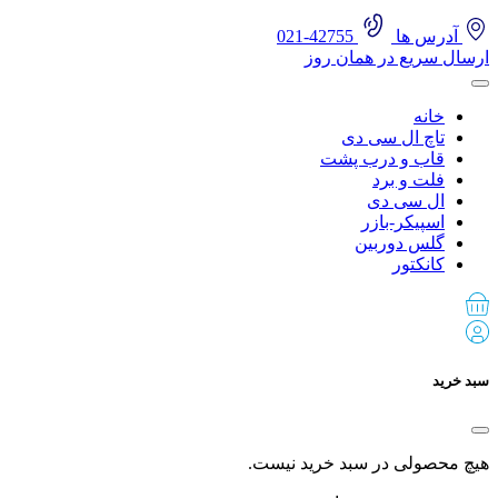
آدرس ها
42755-021
ارسال سریع در همان روز
خانه
تاچ ال سی دی
قاب و درب پشت
فلت و برد
ال سی دی
اسپیکر-بازر
گلس دوربین
کانکتور
سبد خرید
هیچ محصولی در سبد خرید نیست.