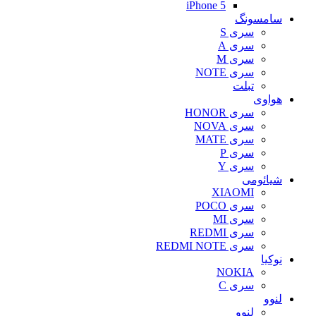
iPhone 5
سامسونگ
سری S
سری A
سری M
سری NOTE
تبلت
هواوی
سری HONOR
سری NOVA
سری MATE
سری P
سری Y
شیائومی
XIAOMI
سری POCO
سری MI
سری REDMI
سری REDMI NOTE
نوکیا
NOKIA
سری C
لنوو
لنوو