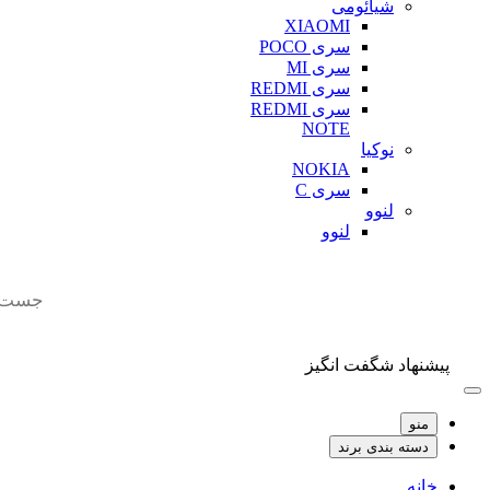
شیائومی
XIAOMI
سری POCO
سری MI
سری REDMI
سری REDMI
NOTE
نوکیا
NOKIA
سری C
لنوو
لنوو
Products
search
پیشنهاد شگفت انگیز
منو
دسته بندی برند
خانه