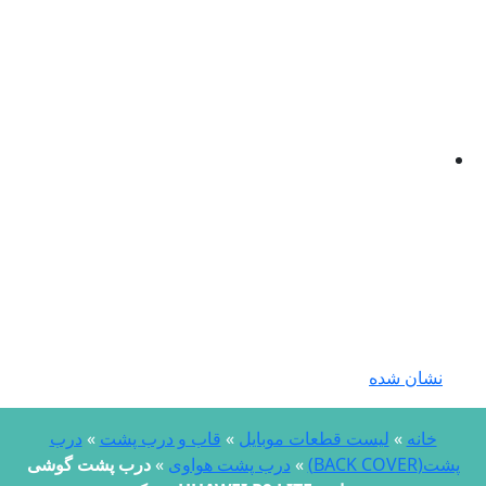
نشان شده
خانه
»
لیست قطعات موبایل
»
قاب و درب پشت
»
درب
شت(BACK COVER)
»
درب پشت هواوی
»
درب پشت گوشی