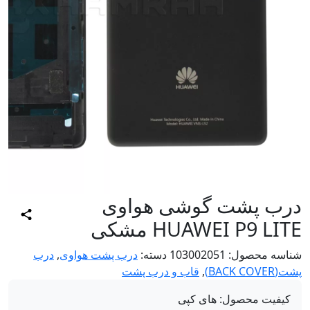
رب پشت گوشی هواوی
HUAWEI P9 LI مشکی
اسه محصول:
103002051
دسته:
درب پشت هواوی
,
درب
BACK COV)
,
قاب و درب پشت
کیفیت محصول:
های کپی