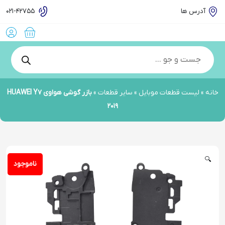
آدرس ها
021-42755
Products
search
خانه
»
لیست قطعات موبایل
»
سایر قطعات
»
بازر گوشی هواوی HUAWEI Y7
2019
🔍
ناموجود