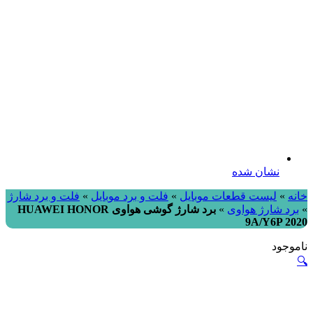
نشان شده
خانه
»
لیست قطعات موبایل
»
فلت و برد موبایل
»
فلت و برد شارژ
»
برد شارژ هواوی
»
برد شارژ گوشی هواوی HUAWEI HONOR
9A/Y6P 2020
ناموجود
🔍