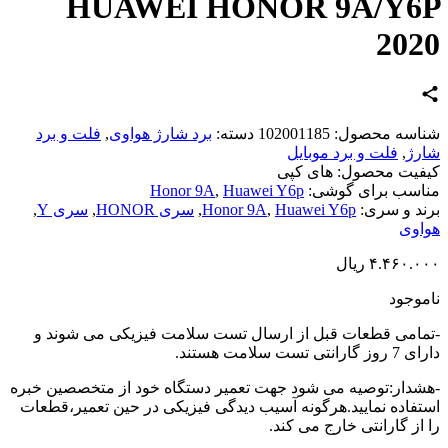
HUAWEI HONOR 9A/Y6P
2020
شناسه محصول:
102001185
دسته:
برد شارژ هواوی
,
فلت و برد
شارژ
,
فلت و برد موبایل
کیفیت محصول:
های کپی
مناسب برای گوشی:
Huawei Y6p
,
Honor 9A
برند و سری:
Huawei Y6p
,
Honor 9A
,
سری HONOR
,
سری Y
,
هواوی
۴.۴۶۰.۰۰۰
ریال
ناموجود
-تمامی قطعات قبل از ارسال تست سلامت فیزیکی می شوند و
دارای 7 روز گارانتی تست سلامت هستند.
-هشدار:توصیه می شود جهت تعمیر دستگاه خود از متخصصین خبره
استفاده نمایید.هرگونه آسیب دیدگی فیزیکی در حین تعمیر،قطعات
را از گارانتی خارج می کند.