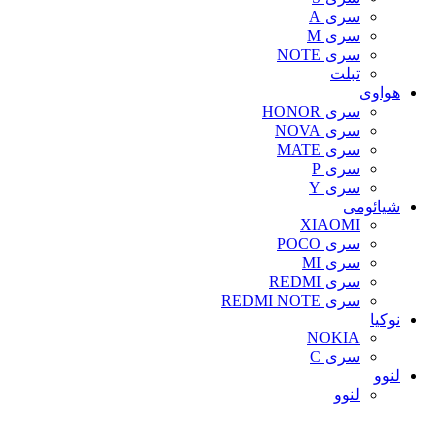
سری A
سری M
سری NOTE
تبلت
هواوی
سری HONOR
سری NOVA
سری MATE
سری P
سری Y
شیائومی
XIAOMI
سری POCO
سری MI
سری REDMI
سری REDMI NOTE
نوکیا
NOKIA
سری C
لنوو
لنوو