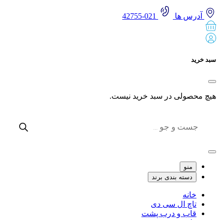
آدرس ها
021-42755
سبد خرید
هیچ محصولی در سبد خرید نیست.
Products
search
منو
دسته بندی برند
خانه
تاچ ال سی دی
قاب و درب پشت