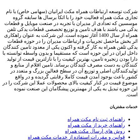
ت توسعه ارتباطات همراه مکث ایرانیان (سهامی خاص) با نام
ری مکث همراه فعالیت خود را با اتکا برسال ها سابقه گروه
سین که تعدادی از مدیران با تجربه در صنعت موبایل و قطعات
ی می باشند با هدف تامین و توزیع تخصصی قطعات یدکی تلفن
همراه از سال 1400 آغاز نموده است. این شرکت به عنوان راهکاری
 بخش ماحصل تجربیات و ارتباطات مدیران را در حوزه قطعات
ی تلفن همراه به کار گرفته و اکنون یکی از معدود تامین کنندگان
ل ایران در این حوزه است که مستقیما و بدون واسطه توانسته با
ا بودن زنجیره تامین، بهترین کیفیت را با نازلترین قیمت از تولید
دگان به دست مصرف کنندگان برساند. تامین اقلام از منابع و
یدکنندگان اصلی و توزیع آن در سطح فعالین بزرگ و متعدد در
ر باعث بوجود آمدن قیمت کاملا رقابتی گردیده و در واقع
وع قیمت در کنار کیفیت بالای محصولات عملا این شرکت را در
 حوزه تبدیل به یکی از مهمترین پیشگامان این صنعت نموده
ت.
ات مشتریان
راهنمای ثبت نام مکث همراه
راهنمای خرید از مکث همراه
روش های ارسال مکث همراه
قوانین و مقررات استفاده از خدمات مکث همراه