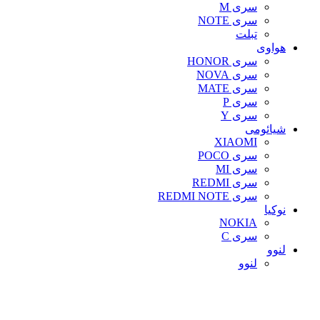
سری M
سری NOTE
تبلت
هواوی
سری HONOR
سری NOVA
سری MATE
سری P
سری Y
شیائومی
XIAOMI
سری POCO
سری MI
سری REDMI
سری REDMI NOTE
نوکیا
NOKIA
سری C
لنوو
لنوو