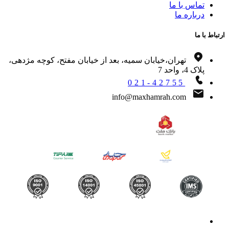
تماس با ما
درباره ما
اط با ما
تهران،خیابان سمیه، بعد از خیابان مفتح، کوچه مژدهی،
پلاک 4، واحد 7
021-42755
info@maxhamrah.com