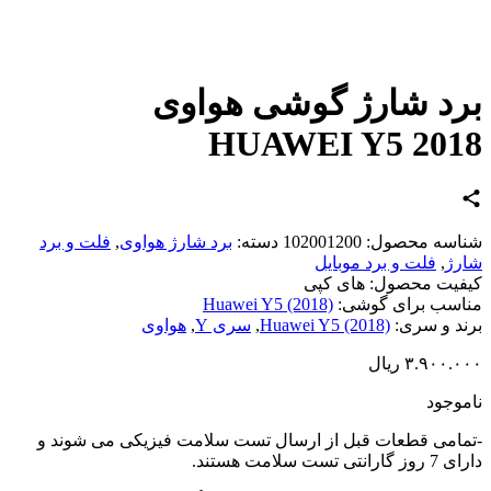
د شارژ گوشی هواوی
HUAWEI Y5 20
اسه محصول:
102001200
دسته:
برد شارژ هواوی
,
فلت و برد
ژ
,
فلت و برد موبایل
یت محصول:
های کپی
سب برای گوشی:
Huawei Y5 (2018)
د و سری:
Huawei Y5 (2018)
,
سری Y
,
هواوی
۳.۹۰۰.
ریال
وجود
امی قطعات قبل از ارسال تست سلامت فیزیکی می شوند و
تی تست سلامت هستند.