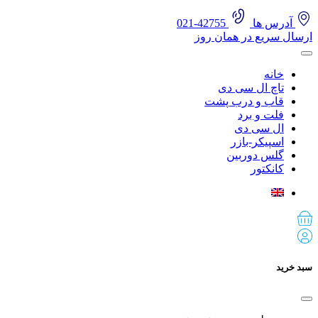
آدرس ها
42755-021
ارسال سریع در همان روز
خانه
تاچ ال سی دی
قاب و درب پشت
فلت و برد
ال سی دی
اسپیکر-بازر
گلس دوربین
کانکتور
سبد خرید