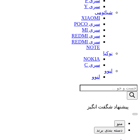
سری P
سری Y
شیائومی
XIAOMI
سری POCO
سری MI
سری REDMI
سری REDMI
NOTE
نوکیا
NOKIA
سری C
لنوو
لنوو
Products
search
پیشنهاد شگفت انگیز
منو
دسته بندی برند