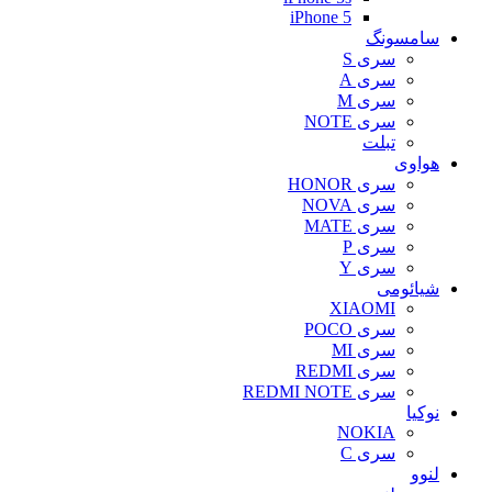
iPhone 5
سامسونگ
سری S
سری A
سری M
سری NOTE
تبلت
هواوی
سری HONOR
سری NOVA
سری MATE
سری P
سری Y
شیائومی
XIAOMI
سری POCO
سری MI
سری REDMI
سری REDMI NOTE
نوکیا
NOKIA
سری C
لنوو