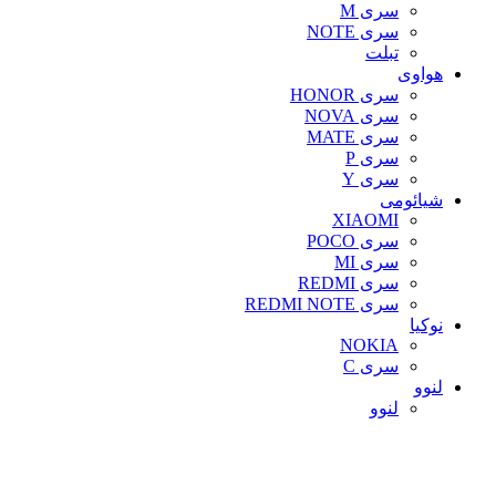
سری M
سری NOTE
تبلت
هواوی
سری HONOR
سری NOVA
سری MATE
سری P
سری Y
شیائومی
XIAOMI
سری POCO
سری MI
سری REDMI
سری REDMI NOTE
نوکیا
NOKIA
سری C
لنوو
لنوو