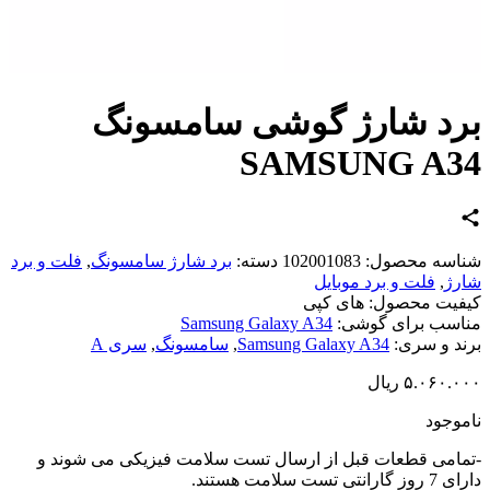
د شارژ گوشی سامسونگ
SAMSUNG A3
اسه محصول:
102001083
دسته:
برد شارژ سامسونگ
,
فلت و برد
ژ
,
فلت و برد موبایل
یت محصول:
های کپی
سب برای گوشی:
Samsung Galaxy A34
د و سری:
Samsung Galaxy A34
,
سامسونگ
,
سری A
۵.۰۶۰.
ریال
وجود
امی قطعات قبل از ارسال تست سلامت فیزیکی می شوند و
تی تست سلامت هستند.