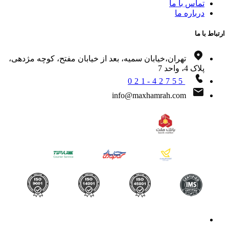
تماس با ما
درباره ما
اط با ما
تهران،خیابان سمیه، بعد از خیابان مفتح، کوچه مژدهی،
پلاک 4، واحد 7
021-42755
info@maxhamrah.com