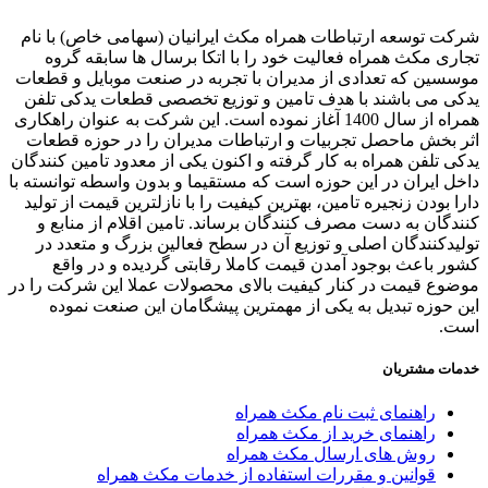
ت توسعه ارتباطات همراه مکث ایرانیان (سهامی خاص) با نام
ری مکث همراه فعالیت خود را با اتکا برسال ها سابقه گروه
سین که تعدادی از مدیران با تجربه در صنعت موبایل و قطعات
ی می باشند با هدف تامین و توزیع تخصصی قطعات یدکی تلفن
همراه از سال 1400 آغاز نموده است. این شرکت به عنوان راهکاری
 بخش ماحصل تجربیات و ارتباطات مدیران را در حوزه قطعات
ی تلفن همراه به کار گرفته و اکنون یکی از معدود تامین کنندگان
ل ایران در این حوزه است که مستقیما و بدون واسطه توانسته با
ا بودن زنجیره تامین، بهترین کیفیت را با نازلترین قیمت از تولید
دگان به دست مصرف کنندگان برساند. تامین اقلام از منابع و
یدکنندگان اصلی و توزیع آن در سطح فعالین بزرگ و متعدد در
ر باعث بوجود آمدن قیمت کاملا رقابتی گردیده و در واقع
وع قیمت در کنار کیفیت بالای محصولات عملا این شرکت را در
 حوزه تبدیل به یکی از مهمترین پیشگامان این صنعت نموده
ت.
ات مشتریان
راهنمای ثبت نام مکث همراه
راهنمای خرید از مکث همراه
روش های ارسال مکث همراه
قوانین و مقررات استفاده از خدمات مکث همراه