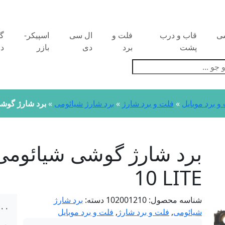
سی
قاب و درب
فلت و
ال سی
اسپیکر-
گ
پشت
برد
دی
بازر
دو
Pr
و برد موبایل
»
فلت و برد شارژ
»
برد شارژ شیائومی
»
برد شارژ گوشی شیائومی 
10 LITE
شناسه محصول:
102001210
دسته:
برد شارژ
۰۰۰
شیائومی
,
فلت و برد شارژ
,
فلت و برد موبایل