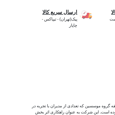
ا
ارسال سریع کالا
مت
پیک(تهران) - تیپاکس -
چاپار
ه گروه موسسین که تعدادی از مدیران با تجربه در
دکی می باشند با هدف تامین و توزیع تخصصی قطعات یدکی تلفن همراه از سال 1400 آغاز نموده است. این شرکت به عنوان راهکاری اثر بخش