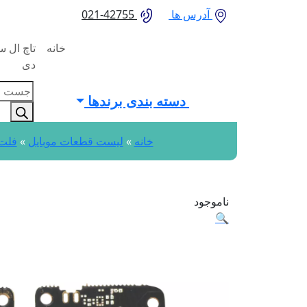
آدرس ها
42755-021
خانه
تاچ ال 
دی
oducts
دسته بندی برندها
search
خانه
»
لیست قطعات موبایل
»
فلت 
ناموجود
🔍