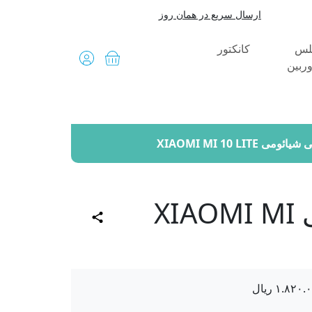
ارسال سریع در همان روز
لس
کانکتور
ربین
پیشنهاد شگفت انگیز
XIAOMI MI 10 LITE
برد شارژ گوشی شیائومی XIAOMI MI
۱.۸۲۰.
ریال