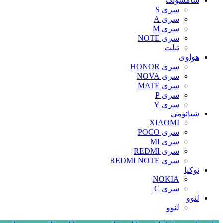
سامسونگ
سری S
سری A
سری M
سری NOTE
تبلت
هواوی
سری HONOR
سری NOVA
سری MATE
سری P
سری Y
شیائومی
XIAOMI
سری POCO
سری MI
سری REDMI
سری REDMI NOTE
نوکیا
NOKIA
سری C
لنوو
لنوو