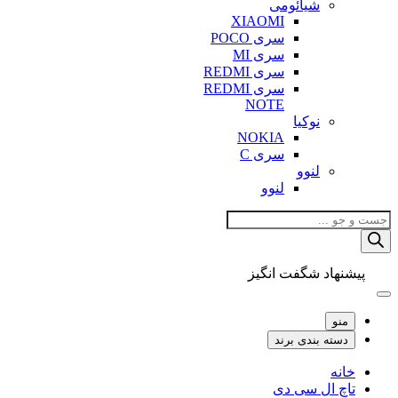
شیائومی
XIAOMI
سری POCO
سری MI
سری REDMI
سری REDMI
NOTE
نوکیا
NOKIA
سری C
لنوو
لنوو
Products
search
پیشنهاد شگفت انگیز
منو
دسته بندی برند
خانه
تاچ ال سی دی