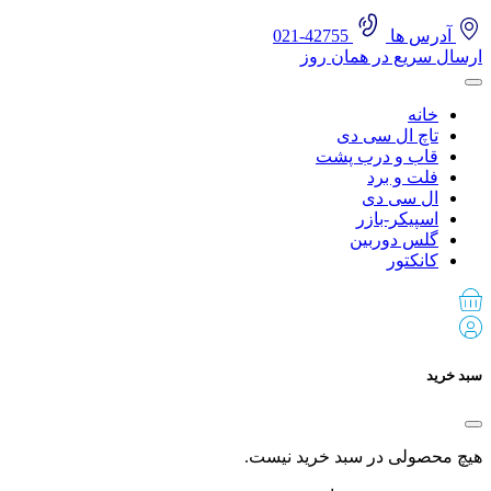
آدرس ها
42755-021
ارسال سریع در همان روز
خانه
تاچ ال سی دی
قاب و درب پشت
فلت و برد
ال سی دی
اسپیکر-بازر
گلس دوربین
کانکتور
سبد خرید
هیچ محصولی در سبد خرید نیست.