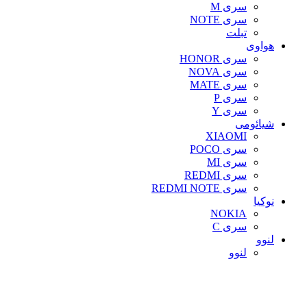
سری M
سری NOTE
تبلت
هواوی
سری HONOR
سری NOVA
سری MATE
سری P
سری Y
شیائومی
XIAOMI
سری POCO
سری MI
سری REDMI
سری REDMI NOTE
نوکیا
NOKIA
سری C
لنوو
لنوو