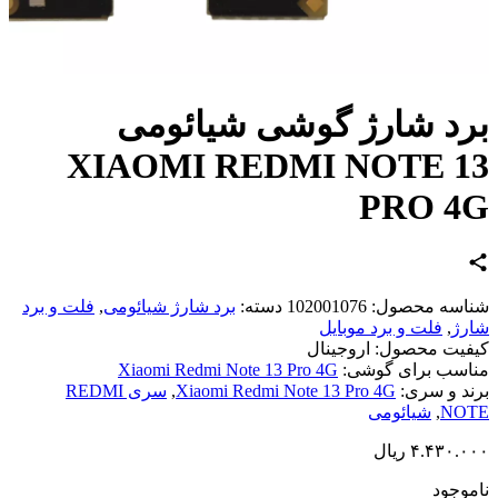
د شارژ گوشی شیائومی
XIAOMI REDMI NOTE 1
PRO 4
اسه محصول:
102001076
دسته:
برد شارژ شیائومی
,
فلت و برد
ژ
,
فلت و برد موبایل
یت محصول:
اروجینال
سب برای گوشی:
Xiaomi Redmi Note 13 Pro 4G
د و سری:
Xiaomi Redmi Note 13 Pro 4G
,
سری REDMI
NO
,
شیائومی
۴.۴۳۰.
ریال
وجود