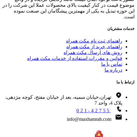
وع قیمت در کنار کیفیت بالای محصولات عملا این شرکت را در
 حوزه تبدیل به یکی از مهمترین پیشگامان این صنعت نموده
ت.
ات مشتریان
راهنمای ثبت نام مکث همراه
راهنمای خرید از مکث همراه
روش های ارسال مکث همراه
قوانین و مقررات استفاده از خدمات مکث همراه
تماس با ما
درباره ما
اط با ما
تهران،خیابان سمیه، بعد از خیابان مفتح، کوچه مژدهی،
پلاک 4، واحد 7
021-42755
info@maxhamrah.com