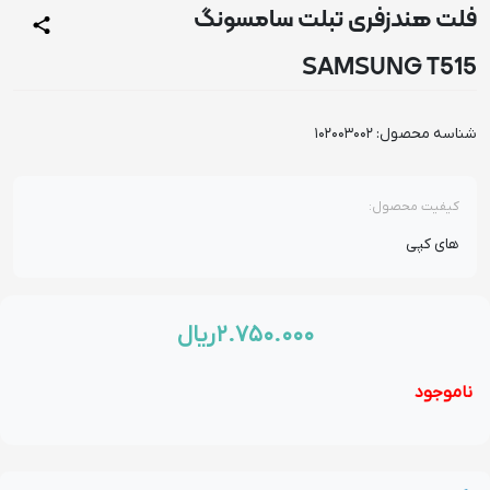
ت هندزفری تبلت سامسونگ
SAMSUNG T5
اسه محصول:
102003002
کیفیت محصول:
های کپی
۲.۷۵۰.۰۰۰
ریال
موجود