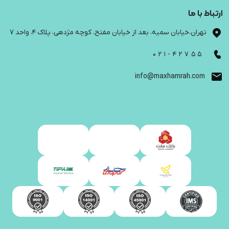
باط با ما
تهران،خیابان سمیه، بعد از خیابان مفتح، کوچه مژدهی، پلاک 4، واحد 7
021-42755
info@maxhamrah.com