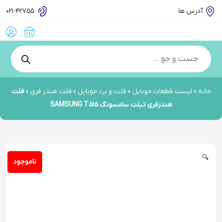
آدرس ها
021-42755
Product
searc
انه
»
لیست قطعات موبایل
»
فلت و برد موبایل
»
فلت هندز فری
»
فلت
هندزفری تبلت سامسونگ SAMSUNG T515
🔍
ناموجود