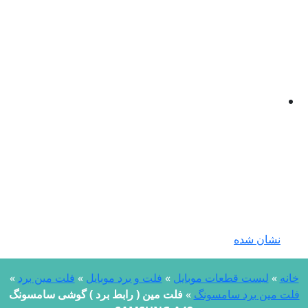
نشان شده
نه
»
لیست قطعات موبایل
»
فلت و برد موبایل
»
فلت مین برد
»
ت مین برد سامسونگ
»
فلت مین ( رابط برد ) گوشی سامسونگ