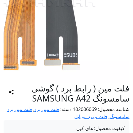
ت مین ( رابط برد ) گوشی
سونگ SAMSUNG A42
اسه محصول:
102006069
دسته:
فلت مین برد
,
فلت مین برد
مسونگ
,
فلت و برد موبایل
کیفیت محصول:
های کپی