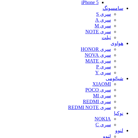
iPhone 5
سامسونگ
سری S
سری A
سری M
سری NOTE
تبلت
هواوی
سری HONOR
سری NOVA
سری MATE
سری P
سری Y
شیائومی
XIAOMI
سری POCO
سری MI
سری REDMI
سری REDMI NOTE
نوکیا
NOKIA
سری C
لنوو
لنوو