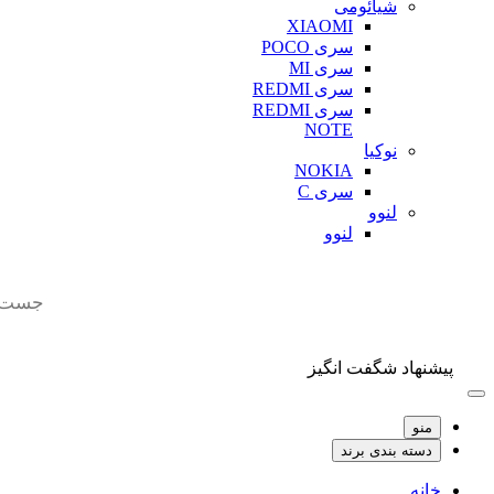
شیائومی
XIAOMI
سری POCO
سری MI
سری REDMI
سری REDMI
NOTE
نوکیا
NOKIA
سری C
لنوو
لنوو
Products
search
پیشنهاد شگفت انگیز
منو
دسته بندی برند
خانه