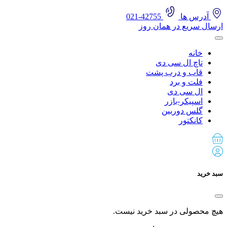
آدرس ها
42755-021
ارسال سریع در همان روز
خانه
تاچ ال سی دی
قاب و درب پشت
فلت و برد
ال سی دی
اسپیکر-بازر
گلس دوربین
کانکتور
سبد خرید
هیچ محصولی در سبد خرید نیست.