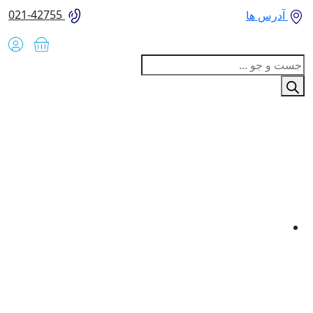
021-42755
آدرس ها
Produc
sear