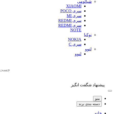
شیائومی
XIAOMI
سری POCO
سری MI
سری REDMI
سری REDMI
NOTE
نوکیا
NOKIA
سری C
لنوو
لنوو
Products
search
پیشنهاد شگفت انگیز
منو
دسته بندی برند
خانه