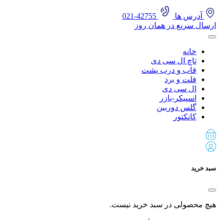
آدرس ها
42755-021
ارسال سریع در همان روز
خانه
تاچ ال سی دی
قاب و درب پشت
فلت و برد
ال سی دی
اسپیکر-بازر
گلس دوربین
کانکتور
سبد خرید
هیچ محصولی در سبد خرید نیست.