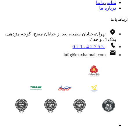
تماس با ما
درباره ما
اط با ما
تهران،خیابان سمیه، بعد از خیابان مفتح، کوچه مژدهی،
پلاک 4، واحد 7
021-42755
info@maxhamrah.com