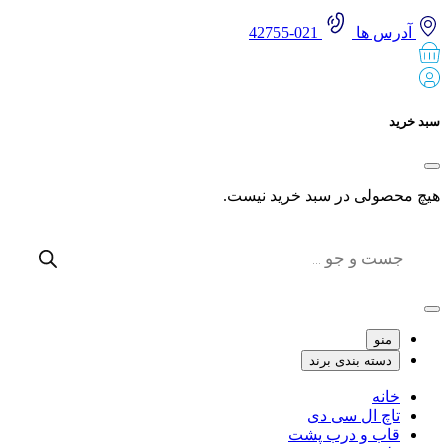
آدرس ها
021-42755
 خرید
 محصولی در سبد خرید نیست.
Produc
sear
منو
دسته بندی برند
خانه
تاچ ال سی دی
قاب و درب پشت