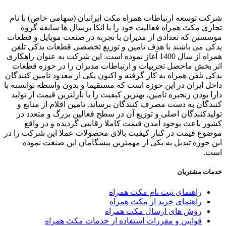
ت توسعه ارتباطات همراه مکث ایرانیان (سهامی خاص) با نام
ری مکث همراه فعالیت خود را با اتکا برسال ها سابقه گروه
سین که تعدادی از مدیران با تجربه در صنعت موبایل و قطعات
ی می باشند با هدف تامین و توزیع تخصصی قطعات یدکی تلفن
همراه از سال 1400 آغاز نموده است. این شرکت به عنوان راهکاری
 بخش ماحصل تجربیات و ارتباطات مدیران را در حوزه قطعات
ی تلفن همراه به کار گرفته و اکنون یکی از معدود تامین کنندگان
ل ایران در این حوزه است که مستقیما و بدون واسطه توانسته با
ا بودن زنجیره تامین، بهترین کیفیت را با نازلترین قیمت از تولید
دگان به دست مصرف کنندگان برساند. تامین اقلام از منابع و
یدکنندگان اصلی و توزیع آن در سطح فعالین بزرگ و متعدد در
ر باعث بوجود آمدن قیمت کاملا رقابتی گردیده و در واقع
وع قیمت در کنار کیفیت بالای محصولات عملا این شرکت را در
 حوزه تبدیل به یکی از مهمترین پیشگامان این صنعت نموده
ت.
ات مشتریان
راهنمای ثبت نام مکث همراه
راهنمای خرید از مکث همراه
روش های ارسال مکث همراه
قوانین و مقررات استفاده از خدمات مکث همراه