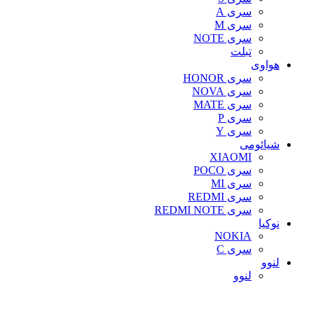
سری A
سری M
سری NOTE
تبلت
هواوی
سری HONOR
سری NOVA
سری MATE
سری P
سری Y
شیائومی
XIAOMI
سری POCO
سری MI
سری REDMI
سری REDMI NOTE
نوکیا
NOKIA
سری C
لنوو
لنوو