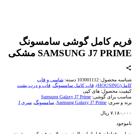
یم کامل گوشی سامسونگ
SAMSUNG J7 PRI مشکی
اسه محصول:
103001112
دسته:
شاسی و قاب
HOUSIN)
,
قاب کامل سامسونگ
,
قاب و درب پشت
یت محصول:
های کپی
سب برای گوشی:
Samsung Galaxy J7 Prime
د و سری:
Samsung Galaxy J7 Prime
,
سامسونگ
,
سری J
۷.۱۸۰.
ریال
وجود
امی قطعات قبل از ارسال تست سلامت فیزیکی می شوند و