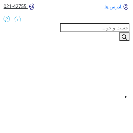
021-42755
آدرس ها
Produc
sear