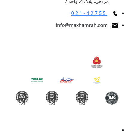
مژدهی، پلاک 4، واحد 7
021-42755
info@maxhamrah.com