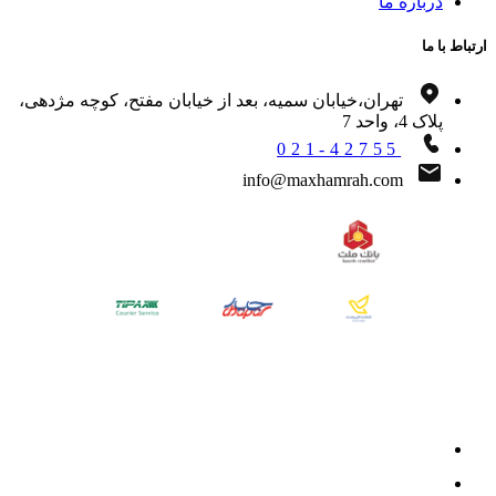
درباره ما
اط با ما
تهران،خیابان سمیه، بعد از خیابان مفتح، کوچه مژدهی،
پلاک 4، واحد 7
021-42755
info@maxhamrah.com