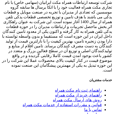
ت توسعه ارتباطات همراه مکث ایرانیان (سهامی خاص) با نام
ری مکث همراه فعالیت خود را با اتکا برسال ها سابقه گروه
سین که تعدادی از مدیران با تجربه در صنعت موبایل و قطعات
ی می باشند با هدف تامین و توزیع تخصصی قطعات یدکی تلفن
همراه از سال 1400 آغاز نموده است. این شرکت به عنوان راهکاری
 بخش ماحصل تجربیات و ارتباطات مدیران را در حوزه قطعات
ی تلفن همراه به کار گرفته و اکنون یکی از معدود تامین کنندگان
ل ایران در این حوزه است که مستقیما و بدون واسطه توانسته با
ا بودن زنجیره تامین، بهترین کیفیت را با نازلترین قیمت از تولید
دگان به دست مصرف کنندگان برساند. تامین اقلام از منابع و
یدکنندگان اصلی و توزیع آن در سطح فعالین بزرگ و متعدد در
ر باعث بوجود آمدن قیمت کاملا رقابتی گردیده و در واقع
وع قیمت در کنار کیفیت بالای محصولات عملا این شرکت را در
 حوزه تبدیل به یکی از مهمترین پیشگامان این صنعت نموده
ت.
ات مشتریان
راهنمای ثبت نام مکث همراه
راهنمای خرید از مکث همراه
روش های ارسال مکث همراه
قوانین و مقررات استفاده از خدمات مکث همراه
تماس با ما