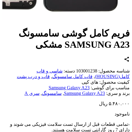
یم کامل گوشی سامسونگ
SAMSUNG A مشکی
اسه محصول:
103001238
دسته:
شاسی و قاب
HOUSIN)
,
قاب کامل سامسونگ
,
قاب و درب پشت
یت محصول:
های کپی
سب برای گوشی:
Samsung Galaxy A23
د و سری:
Samsung Galaxy A23
,
سامسونگ
,
سری A
۵.۴۸۰.
ریال
وجود
امی قطعات قبل از ارسال تست سلامت فیزیکی می شوند و
تی تست سلامت هستند.