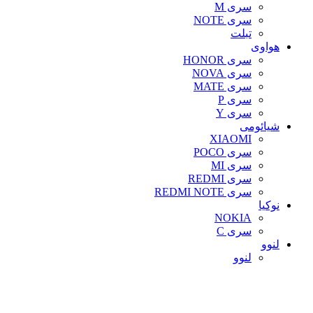
سری M
سری NOTE
تبلت
هواوی
سری HONOR
سری NOVA
سری MATE
سری P
سری Y
شیائومی
XIAOMI
سری POCO
سری MI
سری REDMI
سری REDMI NOTE
نوکیا
NOKIA
سری C
لنوو
لنوو