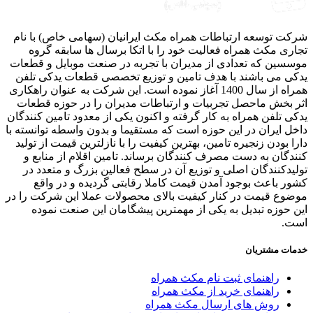
ت توسعه ارتباطات همراه مکث ایرانیان (سهامی خاص) با نام
ری مکث همراه فعالیت خود را با اتکا برسال ها سابقه گروه
سین که تعدادی از مدیران با تجربه در صنعت موبایل و قطعات
ی می باشند با هدف تامین و توزیع تخصصی قطعات یدکی تلفن
همراه از سال 1400 آغاز نموده است. این شرکت به عنوان راهکاری
 بخش ماحصل تجربیات و ارتباطات مدیران را در حوزه قطعات
ی تلفن همراه به کار گرفته و اکنون یکی از معدود تامین کنندگان
ل ایران در این حوزه است که مستقیما و بدون واسطه توانسته با
ا بودن زنجیره تامین، بهترین کیفیت را با نازلترین قیمت از تولید
دگان به دست مصرف کنندگان برساند. تامین اقلام از منابع و
یدکنندگان اصلی و توزیع آن در سطح فعالین بزرگ و متعدد در
ر باعث بوجود آمدن قیمت کاملا رقابتی گردیده و در واقع
وع قیمت در کنار کیفیت بالای محصولات عملا این شرکت را در
 حوزه تبدیل به یکی از مهمترین پیشگامان این صنعت نموده
ت.
ات مشتریان
راهنمای ثبت نام مکث همراه
راهنمای خرید از مکث همراه
روش های ارسال مکث همراه