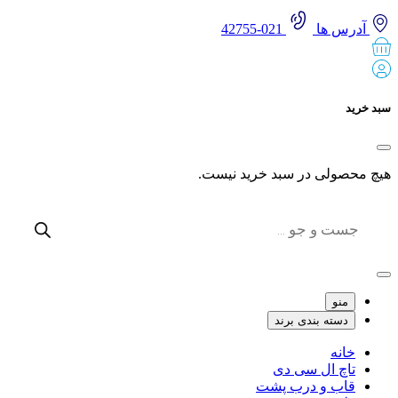
آدرس ها
021-42755
 خرید
 محصولی در سبد خرید نیست.
Produc
sear
منو
دسته بندی برند
خانه
تاچ ال سی دی
قاب و درب پشت