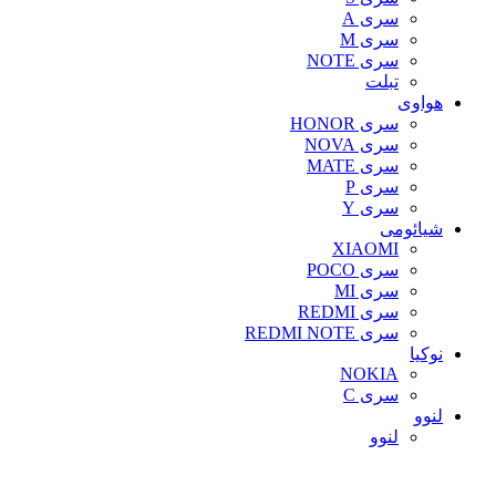
سری A
سری M
سری NOTE
تبلت
هواوی
سری HONOR
سری NOVA
سری MATE
سری P
سری Y
شیائومی
XIAOMI
سری POCO
سری MI
سری REDMI
سری REDMI NOTE
نوکیا
NOKIA
سری C
لنوو
لنوو