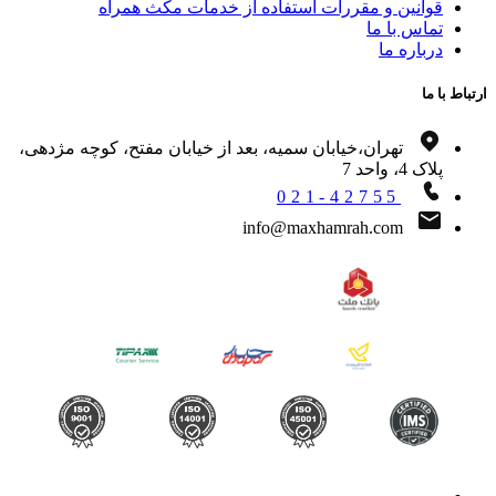
قوانین و مقررات استفاده از خدمات مکث همراه
تماس با ما
درباره ما
اط با ما
تهران،خیابان سمیه، بعد از خیابان مفتح، کوچه مژدهی،
پلاک 4، واحد 7
021-42755
info@maxhamrah.com