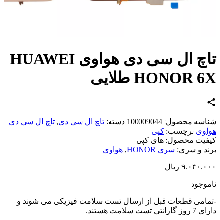
تاچ ال سی دی هواوی HUAWEI
HONOR  طلایی
اسه محصول:
100009044
دسته:
تاچ ال سی دی
,
تاچ ال سی دی
وی
برچسب:
کپی
یت محصول:
های کپی
د و سری:
سری HONOR
,
هواوی
۹.۰۴۰.
ریال
وجود
امی قطعات قبل از ارسال تست سلامت فیزیکی می شوند و
تی تست سلامت هستند.