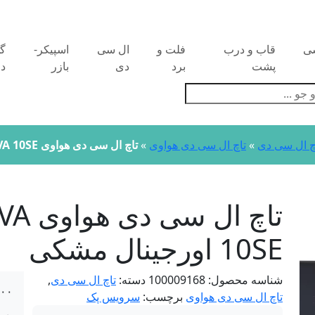
سی
قاب و درب
فلت و
ال سی
اسپیکر-
گ
پشت
برد
دی
بازر
دو
Pr
چ ال سی دی
»
تاچ ال سی دی هواوی
»
تاچ ال سی دی هواوی HUAWEI NOVA 10SE اورجینال مشکی
تاچ ا
10SE اورجینال مشکی
شناسه محصول:
100009168
دسته:
تاچ ال سی دی
,
۰۰۰
تاچ ال سی دی هواوی
برچسب:
سرویس پک