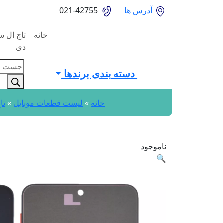
آدرس ها
42755-021
خانه
تاچ ال 
دی
oducts
دسته بندی برندها
search
خانه
»
لیست قطعات موبایل
»
تا
ناموجود
🔍