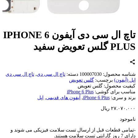
تاچ ال سی دی آیفون IPHONE 6
گلس تعویض سفید
اسه محصول:
100007030
دسته:
تاچ ال سی دی
,
تاچ ال سی دی
 (آیفون)
برچسب:
گلس تعویض
یت محصول:
گلس تعویض
سب برای گوشی:
iPhone 6 Plus
د و سری:
iPhone 6 Plus
,
آیفون های قدیمی
,
اپل
۲۷.۰۷۰.
ریال
وجود
امی قطعات قبل از ارسال تست سلامت فیزیکی می شوند و
تی تست سلامت هستند.