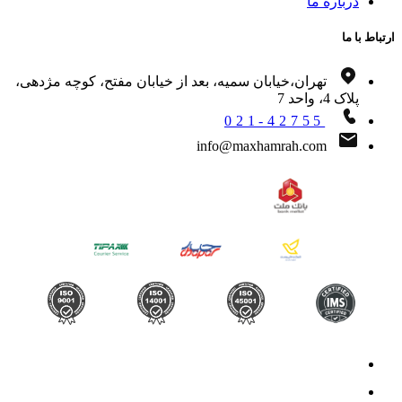
درباره ما
اط با ما
تهران،خیابان سمیه، بعد از خیابان مفتح، کوچه مژدهی،
پلاک 4، واحد 7
021-42755
info@maxhamrah.com